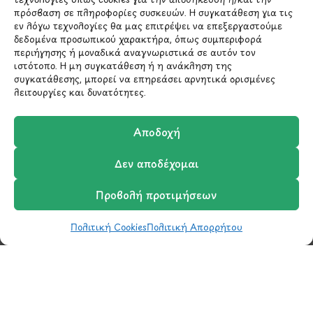
*Αυτός ο ιστότοπος προστατεύεται από το σύστημα
reCAPTCHA και ισχύουν η
Πολιτική Απορρήτου
και οι
πρόσβαση σε πληροφορίες συσκευών. Η συγκατάθεση για τις
Όροι Παροχής Υπηρεσιών
της Google.
εν λόγω τεχνολογίες θα μας επιτρέψει να επεξεργαστούμε
δεδομένα προσωπικού χαρακτήρα, όπως συμπεριφορά
περιήγησης ή μοναδικά αναγνωριστικά σε αυτόν τον
ιστότοπο. Η μη συγκατάθεση ή η ανάκληση της
ΣΤΟΙΧΕΙΑ ΕΠΙΚΟΙΝΩΝΙΑΣ
συγκατάθεσης, μπορεί να επηρεάσει αρνητικά ορισμένες
λειτουργίες και δυνατότητες.
Holargos Center (Ισόγειο)
Αποδοχή
Λ.Περικλέους 56,
Χολαργός 15561
Δεν αποδέχομαι
210 6522282
Προβολή προτιμήσεων
Πολιτική Cookies
Πολιτική Απορρήτου
info@ypografi.com
Shop
Wishlist
Καλάθι
Σύγκριση
Ο Λογαριασμός μου
Έχετε ερωτήσεις σχετικά με ένα προϊόν ή μια
παραγγελία; Στείλτε μας ένα email και θα
επικοινωνήσουμε σύντομα μαζί σας.