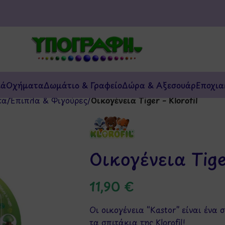
κά
Οχήματα
Δωμάτιο & Γραφείο
Δώρα & Αξεσουάρ
Εποχια
τα
/
Έπιπλα & Φιγούρες
/
Οικογένεια Tiger – Klorofil
Οικογένεια Tiger
11,90
€
Οι οικογένεια “Kastor” είναι ένα
τα σπιτάκια της Klorofil!