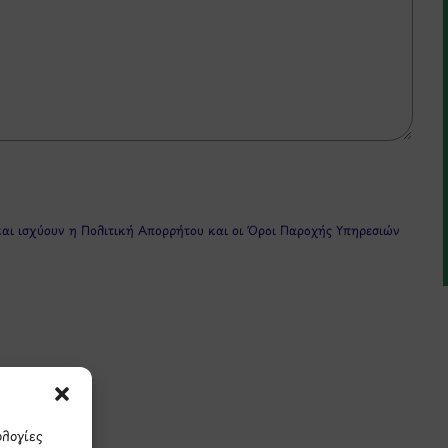
και ισχύουν η
Πολιτική Απορρήτου
και οι
Όροι Παροχής Υπηρεσιών
ολογίες