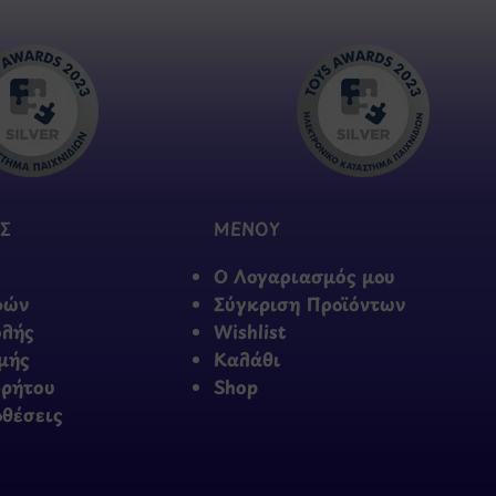
Σ
ΜΕΝΟΥ
Ο Λογαριασμός μου
φών
Σύγκριση Προϊόντων
ολής
Wishlist
μής
Καλάθι
ρρήτου
Shop
οθέσεις