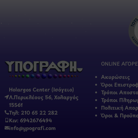
ONLINE ΑΓΟΡΕ
Ακυρώσεις
Όροι Επιστρο
Holargos Center (Ισόγειο)
Τρόποι Αποστ
Λ.Περικλέους 56, Χολαργός
Τρόποι Πληρω
15561
Πολιτική Απο
Τηλ: 210 65 22 282
Όροι & Προϋπ
Κιν: 6942676494
info@ypografi.com