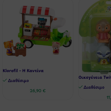
Klorofil – Η Καντίνα
Οικογένεια Twit
Διαθέσιμo
Διαθέσιμo
26,90
€
11