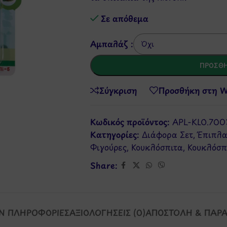
Σε απόθεμα
Αμπαλάζ :
ΠΡΟΣΘΉ
Σύγκριση
Προσθήκη στη Wi
Κωδικός προϊόντος:
APL-KLO.700
Κατηγορίες:
Διάφορα Σετ
,
Έπιπλα
Φιγούρες
,
Κουκλόσπιτα
,
Κουκλόσπ
Share:
Ν ΠΛΗΡΟΦΟΡΊΕΣ
ΑΞΙΟΛΟΓΉΣΕΙΣ (0)
ΑΠΟΣΤΟΛΉ & ΠΑΡ