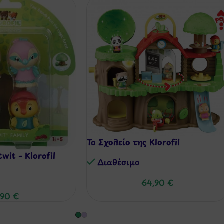
Το Σχολείο της Klorofil
wit – Klorofil
Διαθέσιμo
64,90
€
,90
€