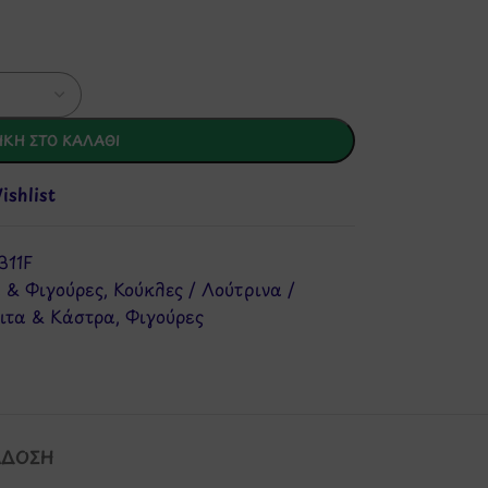
ΚΗ ΣΤΟ ΚΑΛΆΘΙ
shlist
311F
 & Φιγούρες
,
Κούκλες / Λούτρινα /
ιτα & Κάστρα
,
Φιγούρες
ΆΔΟΣΗ