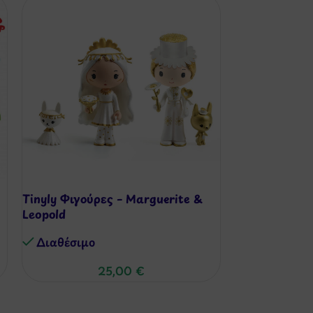
Tinyly Φιγούρες – Marguerite &
Tinyly Φιγούρ
Leopold
Διαθέσιμo
Διαθέσιμo
25,00
€