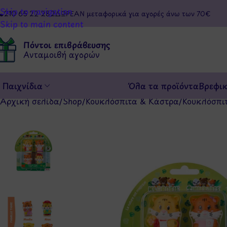
Skip to navigation
210 65 22 282
ΔΩΡΕΑΝ μεταφορικά για αγορές άνω των 70€
Skip to main content
Πόντοι επιβράβευσης
Ανταμοιβή αγορών
Παιχνίδια
Όλα τα προϊόντα
Βρεφι
Αρχική σελίδα
/
Shop
/
Κουκλόσπιτα & Κάστρα
/
Κουκλόσπι