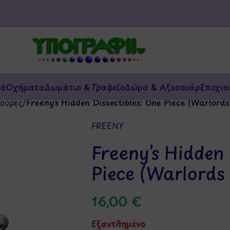
κά
Οχήματα
Δωμάτιο & Γραφείο
Δώρα & Αξεσουάρ
Εποχια
ούρες
/
Freeny’s Hidden Dissectibles: One Piece (Warlords
FREENY
Freeny’s Hidden 
Piece (Warlords
16,00
€
Εξαντλημένο