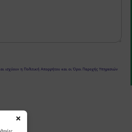
και ισχύουν η
Πολιτική Απορρήτου
και οι
Όροι Παροχής Υπηρεσιών
ολογίες