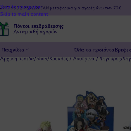
Skip to navigation
210 65 22 282
ΔΩΡΕΑΝ μεταφορικά για αγορές άνω των 70€
Skip to main content
Πόντοι επιβράβευσης
Ανταμοιβή αγορών
Παιχνίδια
Όλα τα προϊόντα
Βρεφι
Αρχική σελίδα
/
Shop
/
Κούκλες / Λούτρινα / Φιγούρες
/
Φιγ