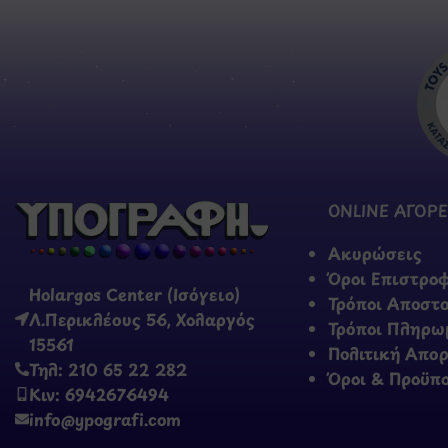
ONLINE ΑΓΟΡΕ
Ακυρώσεις
Όροι Επιστρο
Holargos Center (Ισόγειο)
Τρόποι Αποστ
Λ.Περικλέους 56, Χολαργός
Τρόποι Πληρω
15561
Πολιτική Απο
Τηλ: 210 65 22 282
Όροι & Προϋπ
Κιν: 6942676494
info@ypografi.com