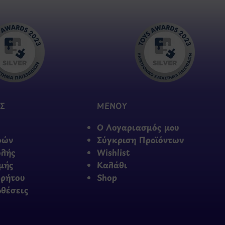
Σ
ΜΕΝΟΥ
Ο Λογαριασμός μου
φών
Σύγκριση Προϊόντων
ολής
Wishlist
μής
Καλάθι
ρρήτου
Shop
οθέσεις