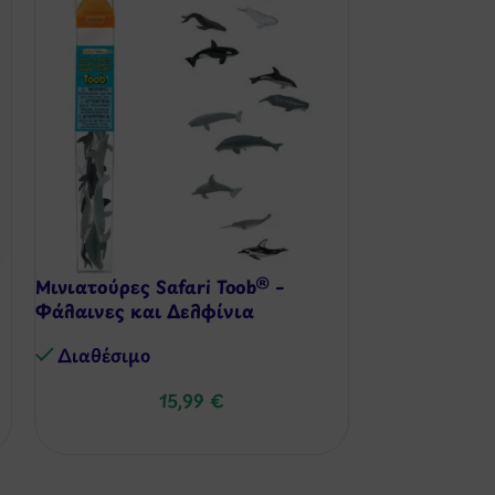
Μινιατούρες Safari Toob® –
Λούτρινος Σκ
Φάλαινες και Δελφίνια
Διαθέσιμo
Διαθέσιμo
15,99
€