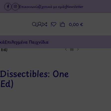
Επικοινωνία
Σχετικά με εμάς
Newsletter
0,00
€
κά
Επιλεγμένα Παιχνίδια
 Ed)
Dissectibles: One
 Ed)