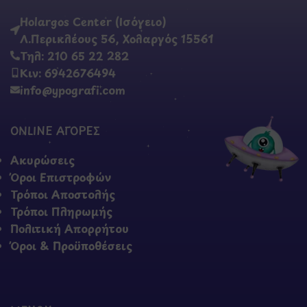
Holargos Center (Ισόγειο)
Λ.Περικλέους 56, Χολαργός 15561
Τηλ: 210 65 22 282
Κιν: 6942676494
info@ypografi.com
ONLINE ΑΓΟΡΕΣ
Ακυρώσεις
Όροι Επιστροφών
Τρόποι Αποστολής
Τρόποι Πληρωμής
Πολιτική Απορρήτου
Όροι & Προϋποθέσεις