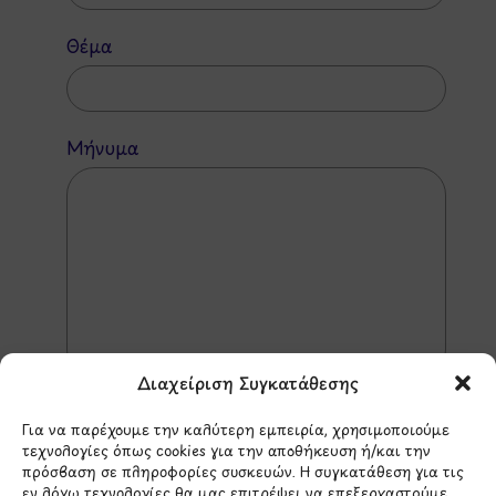
Θέμα
Μήνυμα
Διαχείριση Συγκατάθεσης
Για να παρέχουμε την καλύτερη εμπειρία, χρησιμοποιούμε
τεχνολογίες όπως cookies για την αποθήκευση ή/και την
πρόσβαση σε πληροφορίες συσκευών. Η συγκατάθεση για τις
*Αυτός ο ιστότοπος προστατεύεται από το σύστημα
εν λόγω τεχνολογίες θα μας επιτρέψει να επεξεργαστούμε
reCAPTCHA και ισχύουν η
Πολιτική Απορρήτου
και οι