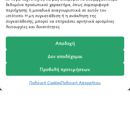
Όροι Παροχής Υπηρεσιών
της Google.
δεδομένα προσωπικού χαρακτήρα, όπως συμπεριφορά
περιήγησης ή μοναδικά αναγνωριστικά σε αυτόν τον
ιστότοπο. Η μη συγκατάθεση ή η ανάκληση της
συγκατάθεσης, μπορεί να επηρεάσει αρνητικά ορισμένες
ΣΤΟΙΧΕΙΑ ΕΠΙΚΟΙΝΩΝΙΑΣ
λειτουργίες και δυνατότητες.
Αποδοχή
Holargos Center (Ισόγειο)
Λ.Περικλέους 56,
Δεν αποδέχομαι
Χολαργός 15561
Προβολή προτιμήσεων
210 6522282
Πολιτική Cookies
Πολιτική Απορρήτου
Shop
Wishlist
Καλάθι
Σύγκριση
Ο Λογαριασμός μου
info@ypografi.com
Έχετε ερωτήσεις σχετικά με ένα προϊόν ή μια
παραγγελία; Στείλτε μας ένα email και θα
επικοινωνήσουμε σύντομα μαζί σας.