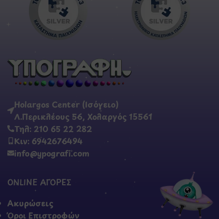
Holargos Center (Ισόγειο)
Λ.Περικλέους 56, Χολαργός 15561
Τηλ: 210 65 22 282
Κιν: 6942676494
info@ypografi.com
ONLINE ΑΓΟΡΕΣ
Ακυρώσεις
Όροι Επιστροφών