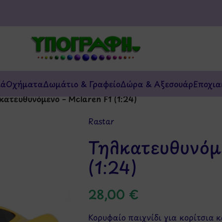
κά
Οχήματα
Δωμάτιο & Γραφείο
Δώρα & Αξεσουάρ
Εποχια
κατευθυνόμενο – Mclaren F1 (1:24)
Rastar
Τηλκατευθυνόμε
(1:24)
28,00
€
Κορυφαίο παιχνίδι για κορίτσια κ