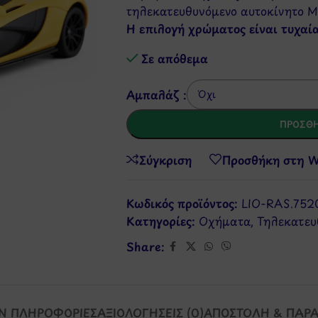
τηλεκατευθυνόμενο αυτοκίνητο Ma
Η επιλογή χρώματος είναι τυχαί
Σε απόθεμα
Αμπαλάζ :
ΠΡΟΣΘΉ
Σύγκριση
Προσθήκη στη Wi
Κωδικός προϊόντος:
LIO-RAS.752
Κατηγορίες:
Οχήματα
,
Τηλεκατευ
Share:
Ν ΠΛΗΡΟΦΟΡΊΕΣ
ΑΞΙΟΛΟΓΉΣΕΙΣ (0)
ΑΠΟΣΤΟΛΉ & ΠΑΡ