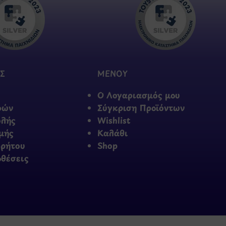
Σ
ΜΕΝΟΥ
Ο Λογαριασμός μου
φών
Σύγκριση Προϊόντων
ολής
Wishlist
μής
Καλάθι
ρρήτου
Shop
οθέσεις