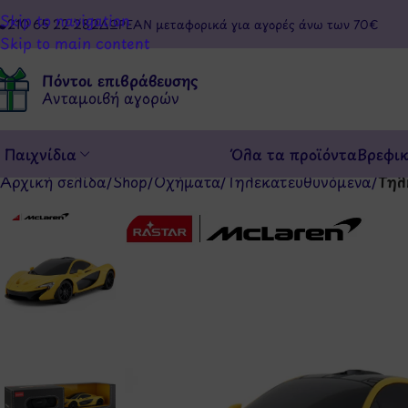
Skip to navigation
210 65 22 282
ΔΩΡΕΑΝ μεταφορικά για αγορές άνω των 70€
Skip to main content
Πόντοι επιβράβευσης
Ανταμοιβή αγορών
Παιχνίδια
Όλα τα προϊόντα
Βρεφι
Αρχική σελίδα
/
Shop
/
Οχήματα
/
Τηλεκατευθυνόμενα
/
Τηλ