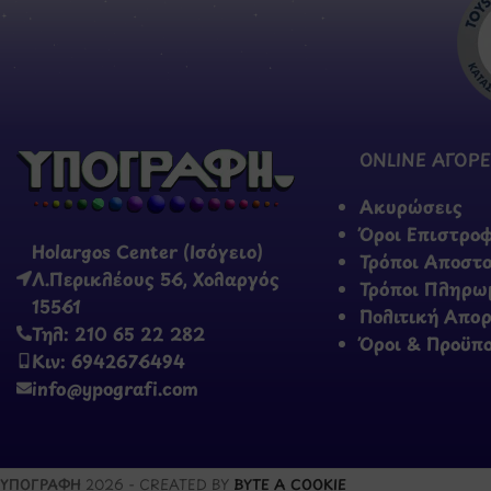
ONLINE ΑΓΟΡΕ
Ακυρώσεις
Όροι Επιστρο
Holargos Center (Ισόγειο)
Τρόποι Αποστ
Λ.Περικλέους 56, Χολαργός
Τρόποι Πληρω
15561
Πολιτική Απο
Τηλ: 210 65 22 282
Όροι & Προϋπ
Κιν: 6942676494
info@ypografi.com
ΥΠΟΓΡΑΦΗ
2026 - CREATED BY
BYTE A COOKIE