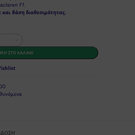
claren F1.
α και βάση διαθεσιμότητας.
ΚΗ ΣΤΟ ΚΑΛΆΘΙ
shlist
00
θυνόμενα
ΆΔΟΣΗ