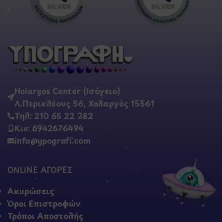
Holargos Center (Ισόγειο)
Λ.Περικλέους 56, Χολαργός 15561
Τηλ: 210 65 22 282
Κιν: 6942676494
info@ypografi.com
ONLINE ΑΓΟΡΕΣ
Ακυρώσεις
Όροι Επιστροφών
Τρόποι Αποστολής