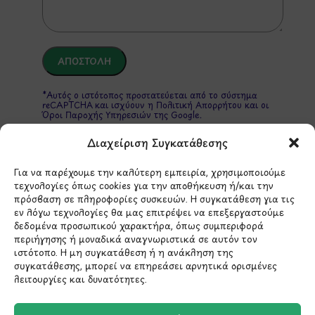
*Αυτός ο ιστότοπος προστατεύεται από το σύστημα
reCAPTCHA και ισχύουν η
Πολιτική Απορρήτου
και οι
Όροι Παροχής Υπηρεσιών
της Google.
Διαχείριση Συγκατάθεσης
ΣΤΟΙΧΕΙΑ ΕΠΙΚΟΙΝΩΝΙΑΣ
Για να παρέχουμε την καλύτερη εμπειρία, χρησιμοποιούμε
τεχνολογίες όπως cookies για την αποθήκευση ή/και την
πρόσβαση σε πληροφορίες συσκευών. Η συγκατάθεση για τις
εν λόγω τεχνολογίες θα μας επιτρέψει να επεξεργαστούμε
Holargos Center (Ισόγειο)
δεδομένα προσωπικού χαρακτήρα, όπως συμπεριφορά
Λ.Περικλέους 56,
περιήγησης ή μοναδικά αναγνωριστικά σε αυτόν τον
Χολαργός 15561
ιστότοπο. Η μη συγκατάθεση ή η ανάκληση της
συγκατάθεσης, μπορεί να επηρεάσει αρνητικά ορισμένες
λειτουργίες και δυνατότητες.
210 6522282