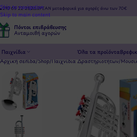
Skip to navigation
210 65 22 282
ΔΩΡΕΑΝ μεταφορικά για αγορές άνω των 70€
Skip to main content
Πόντοι επιβράβευσης
Ανταμοιβή αγορών
Παιχνίδια
Όλα τα προϊόντα
Βρεφι
Αρχική σελίδα
/
Shop
/
Παιχνίδια Δραστηριοτήτων
/
Μουσι