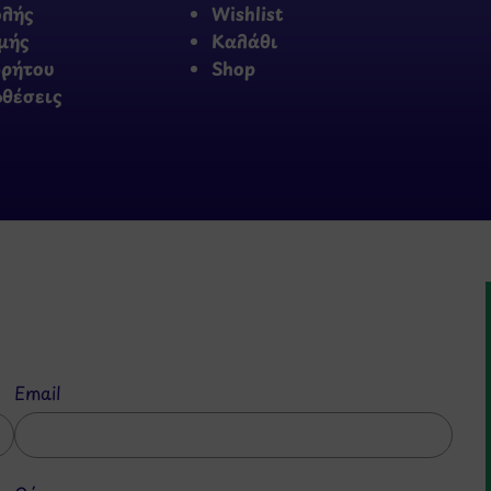
ολής
Wishlist
μής
Καλάθι
ρρήτου
Shop
οθέσεις
Email