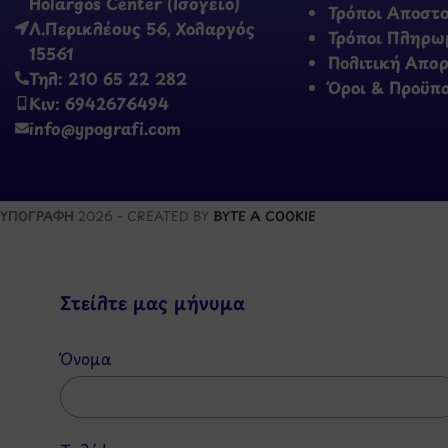
Holargos Center (Ισόγειο)
Τρόποι Αποστ
Λ.Περικλέους 56, Χολαργός
Τρόποι Πληρω
15561
Πολιτική Απο
Τηλ: 210 65 22 282
Όροι & Προϋπ
Κιν: 6942676494
info@ypografi.com
ΥΠΟΓΡΑΦΗ
2026 - CREATED BY
BYTE A COOKIE
Στείλτε μας μήνυμα
Όνομα