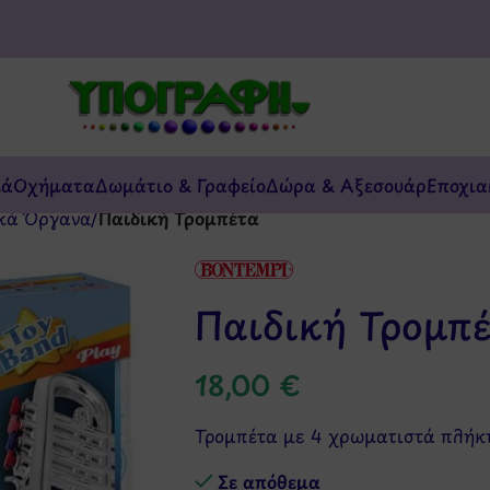
κά
Οχήματα
Δωμάτιο & Γραφείο
Δώρα & Αξεσουάρ
Εποχια
κά Όργανα
/
Παιδική Τρομπέτα
Παιδική Τρομπ
18,00
€
Τρομπέτα με 4 χρωματιστά πλήκτ
Σε απόθεμα