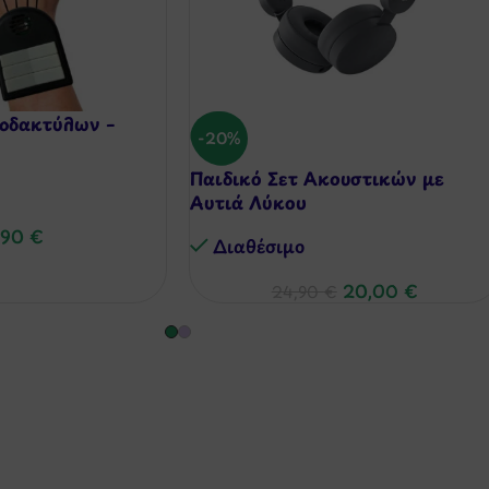
ροδακτύλων –
-20%
Παιδικό Σετ Ακουστικών με
Αυτιά Λύκου
,90
€
Διαθέσιμo
20,00
€
24,90
€