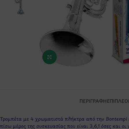
Κάντε κλικ για μεγέθυνση
ΠΕΡΙΓΡΑΦΉ
ΕΠΙΠΛΈΟ
Τρομπέτα με 4 χρωματιστά πλήκτρα από την Bontempi κ
πίσω μέρος της συσκευασίας που είναι 3,6,1 όσες και ο