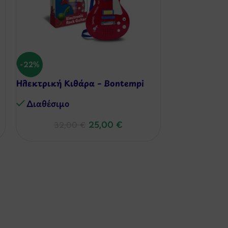
Μεταλλικό Τ
-22%
Μπαλλίτσες
Ηλεκτρική Κιθάρα – Bontempi
Διαθέσιμo
Διαθέσιμo
25,00
€
32,00
€