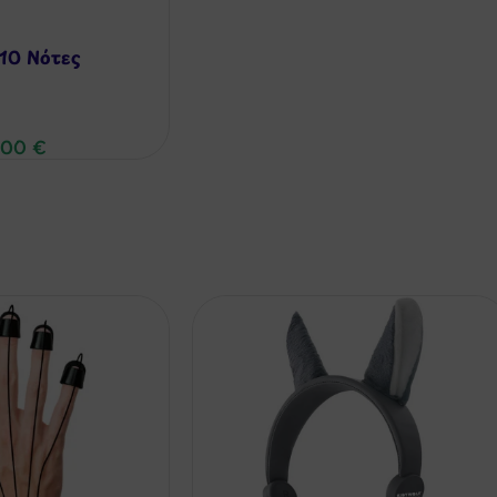
10 Νότες
,00
€