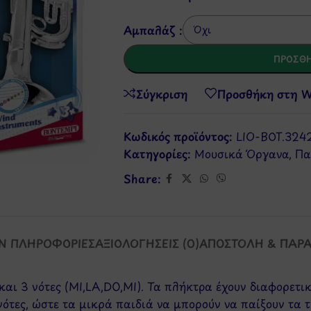
Αμπαλάζ :
ΠΡΟΣΘΉ
Σύγκριση
Προσθήκη στη Wi
Κωδικός προϊόντος:
LIO-BOT.324
Κατηγορίες:
Μουσικά Όργανα
,
Πα
Share:
Ν ΠΛΗΡΟΦΟΡΊΕΣ
ΑΞΙΟΛΟΓΉΣΕΙΣ (0)
ΑΠΟΣΤΟΛΉ & ΠΑΡ
αι 3 νότες (MI,LA,DO,MI). Τα πλήκτρα έχουν διαφορετι
ι νότες, ώστε τα μικρά παιδιά να μπορούν να παίξουν τα