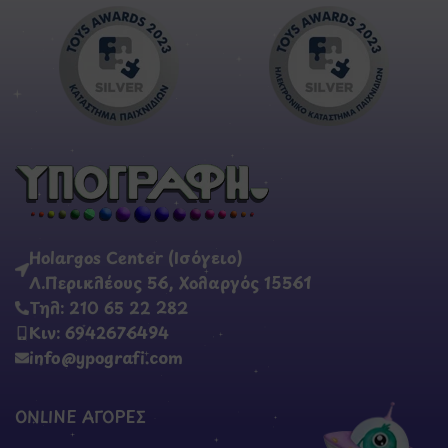
Holargos Center (Ισόγειο)
Λ.Περικλέους 56, Χολαργός 15561
Τηλ: 210 65 22 282
Κιν: 6942676494
info@ypografi.com
ONLINE ΑΓΟΡΕΣ