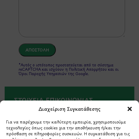
*Αυτός ο ιστότοπος προστατεύεται από το σύστημα
reCAPTCHA και ισχύουν η
Πολιτική Απορρήτου
και οι
Όροι Παροχής Υπηρεσιών
της Google.
ΣΤΟΙΧΕΙΑ ΕΠΙΚΟΙΝΩΝΙΑΣ
Διαχείριση Συγκατάθεσης
Holargos Center (Ισόγειο)
Για να παρέχουμε την καλύτερη εμπειρία, χρησιμοποιούμε
Λ.Περικλέους 56,
τεχνολογίες όπως cookies για την αποθήκευση ή/και την
Χολαργός 15561
πρόσβαση σε πληροφορίες συσκευών. Η συγκατάθεση για τις