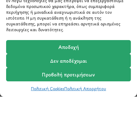
εν λόγω τεχνολογίες θα μας επιτρέψει να επεξεργαστούμε
δεδομένα προσωπικού χαρακτήρα, όπως συμπεριφορά
210 6522282
περιήγησης ή μοναδικά αναγνωριστικά σε αυτόν τον
ιστότοπο. Η μη συγκατάθεση ή η ανάκληση της
συγκατάθεσης, μπορεί να επηρεάσει αρνητικά ορισμένες
info@ypografi.com
λειτουργίες και δυνατότητες.
Αποδοχή
Έχετε ερωτήσεις σχετικά με ένα προϊόν ή μια
παραγγελία; Στείλτε μας ένα email και θα
Δεν αποδέχομαι
επικοινωνήσουμε σύντομα μαζί σας.
Προβολή προτιμήσεων
Πολιτική Cookies
Πολιτική Απορρήτου
Shop
Wishlist
Καλάθι
Σύγκριση
Ο Λογαριασμός μου