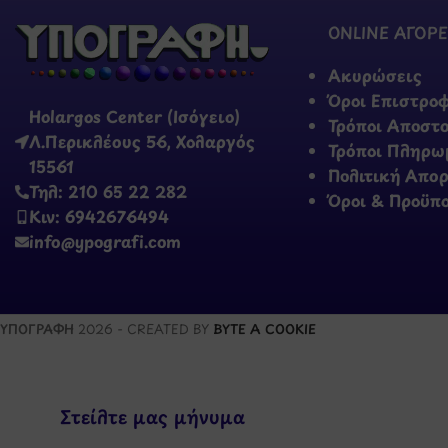
ONLINE ΑΓΟΡΕ
Ακυρώσεις
Όροι Επιστρο
Holargos Center (Ισόγειο)
Τρόποι Αποστ
Λ.Περικλέους 56, Χολαργός
Τρόποι Πληρω
15561
Πολιτική Απο
Τηλ: 210 65 22 282
Όροι & Προϋπ
Κιν: 6942676494
info@ypografi.com
ΥΠΟΓΡΑΦΗ
2026 - CREATED BY
BYTE A COOKIE
Στείλτε μας μήνυμα