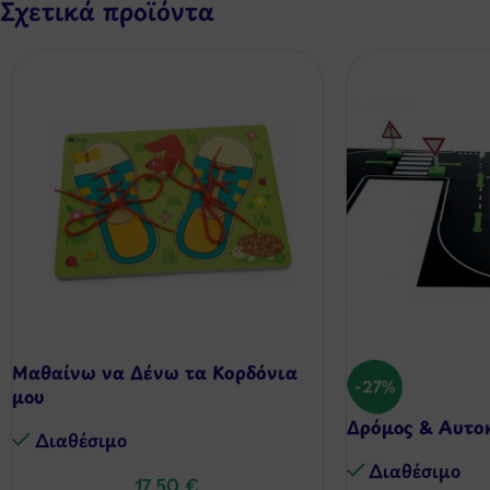
Σχετικά προϊόντα
Μαθαίνω να Δένω τα Κορδόνια
-27%
μου
Δρόμος & Αυτο
Διαθέσιμo
Διαθέσιμo
17,50
€