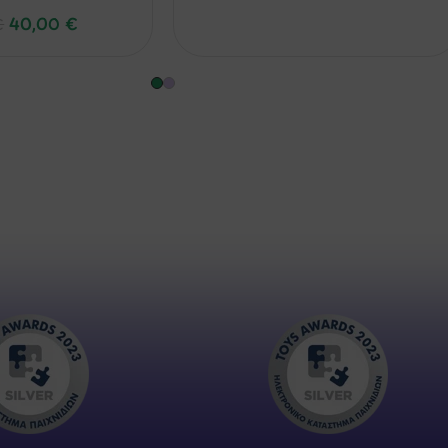
40,00
€
€