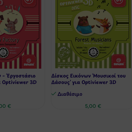
 – ‘Εργοστάσιο
Δίσκος Εικόνων ‘Μουσικοί του
 Optiviewer 3D
Δάσους’ για Optiviewer 3D
Διαθέσιμo
,00
€
5,00
€