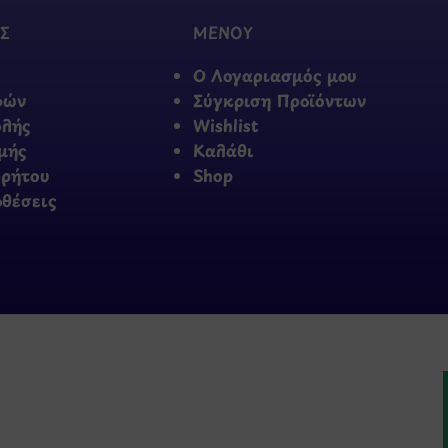
Σ
ΜΕΝΟΥ
Ο Λογαριασμός μου
φών
Σύγκριση Προϊόντων
ολής
Wishlist
μής
Καλάθι
ρρήτου
Shop
οθέσεις