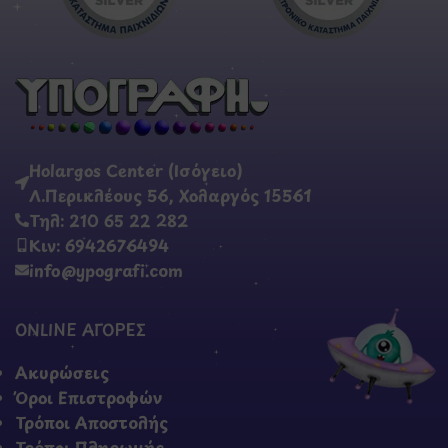
Holargos Center (Ισόγειο)
Λ.Περικλέους 56, Χολαργός 15561
Τηλ: 210 65 22 282
Κιν: 6942676494
info@ypografi.com
ONLINE ΑΓΟΡΕΣ
Ακυρώσεις
Όροι Επιστροφών
Τρόποι Αποστολής
Τρόποι Πληρωμής