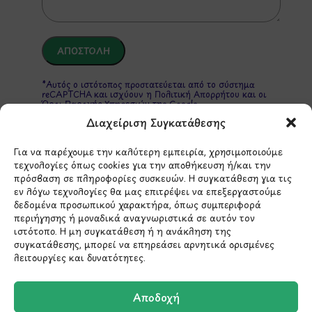
*Αυτός ο ιστότοπος προστατεύεται από το σύστημα
reCAPTCHA και ισχύουν η
Πολιτική Απορρήτου
και οι
Όροι Παροχής Υπηρεσιών
της Google.
Διαχείριση Συγκατάθεσης
Για να παρέχουμε την καλύτερη εμπειρία, χρησιμοποιούμε
ΣΤΟΙΧΕΙΑ ΕΠΙΚΟΙΝΩΝΙΑΣ
τεχνολογίες όπως cookies για την αποθήκευση ή/και την
πρόσβαση σε πληροφορίες συσκευών. Η συγκατάθεση για τις
εν λόγω τεχνολογίες θα μας επιτρέψει να επεξεργαστούμε
Holargos Center (Ισόγειο)
δεδομένα προσωπικού χαρακτήρα, όπως συμπεριφορά
περιήγησης ή μοναδικά αναγνωριστικά σε αυτόν τον
Λ.Περικλέους 56,
ιστότοπο. Η μη συγκατάθεση ή η ανάκληση της
Χολαργός 15561
συγκατάθεσης, μπορεί να επηρεάσει αρνητικά ορισμένες
λειτουργίες και δυνατότητες.
210 6522282
Αποδοχή