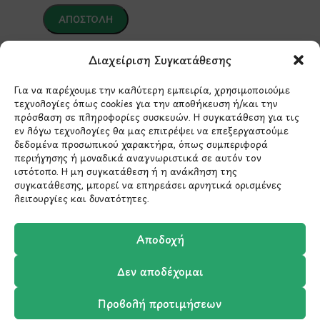
*Αυτός ο ιστότοπος προστατεύεται από το σύστημα
Διαχείριση Συγκατάθεσης
reCAPTCHA και ισχύουν η
Πολιτική Απορρήτου
και οι
Όροι Παροχής Υπηρεσιών
της Google.
Για να παρέχουμε την καλύτερη εμπειρία, χρησιμοποιούμε
τεχνολογίες όπως cookies για την αποθήκευση ή/και την
πρόσβαση σε πληροφορίες συσκευών. Η συγκατάθεση για τις
εν λόγω τεχνολογίες θα μας επιτρέψει να επεξεργαστούμε
ΣΤΟΙΧΕΙΑ ΕΠΙΚΟΙΝΩΝΙΑΣ
δεδομένα προσωπικού χαρακτήρα, όπως συμπεριφορά
περιήγησης ή μοναδικά αναγνωριστικά σε αυτόν τον
ιστότοπο. Η μη συγκατάθεση ή η ανάκληση της
Holargos Center (Ισόγειο)
συγκατάθεσης, μπορεί να επηρεάσει αρνητικά ορισμένες
Λ.Περικλέους 56,
λειτουργίες και δυνατότητες.
Χολαργός 15561
Αποδοχή
210 6522282
Δεν αποδέχομαι
info@ypografi.com
Προβολή προτιμήσεων