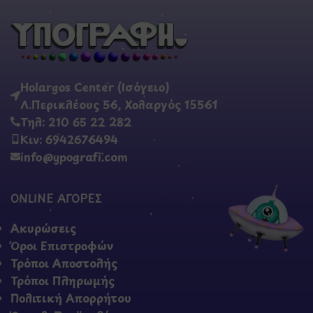
Holargos Center (Ισόγειο)
Λ.Περικλέους 56, Χολαργός 15561
Τηλ: 210 65 22 282
Κιν: 6942676494
info@ypografi.com
ONLINE ΑΓΟΡΕΣ
Ακυρώσεις
Όροι Επιστροφών
Τρόποι Αποστολής
Τρόποι Πληρωμής
Πολιτική Απορρήτου