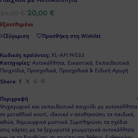
20,00
€
24,00
€
Εξαντλημένο
Σύγκριση
Προσθήκη στη Wishlist
Κωδικός προϊόντος:
XL-API.14533
Κατηγορίες:
Αυτοκόλλητα
,
Εικαστικά
,
Εκπαιδευτικά
Παιχνίδια
,
Προσχολικά
,
Προσχολικά & Ειδική Αγωγή
Share:
Περιγραφή
Ψυχαγωγικό και εκπαιδευτικό παιχνίδι με αυτοκόλλητα
σε μεταλλικό κουτί, ιδανικό ν αποθηκεύσει τα παιδικά,
αθώα, δημιουργικά μυστικά. Συμπληρώνει τα σχέδια
στις κάρτες με τα ξεχωριστά γεωμετρικά αυτοκόλλητα
και να τα διορθώσει σε περίπτωση λάθους. Ενθαρρύνει