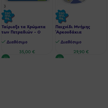
Ταίριαξε τα Χρώματα
Παιχνίδι Μνήμης
των Πετραδιών – Ο
‘Αρκουδάκια
Μικρός Γεμολόγος
Ζευγαράκια’
Διαθέσιμo
Διαθέσιμo
35,00
€
29,90
€