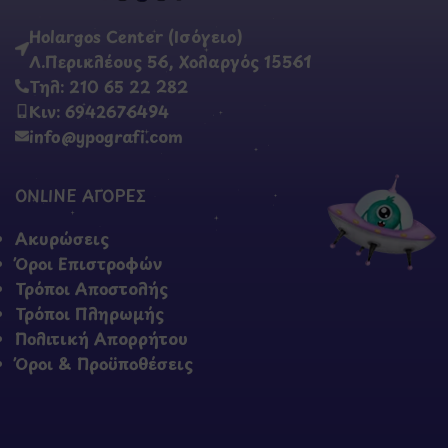
Holargos Center (Ισόγειο)
Λ.Περικλέους 56, Χολαργός 15561
Τηλ: 210 65 22 282
Κιν: 6942676494
info@ypografi.com
ONLINE ΑΓΟΡΕΣ
Ακυρώσεις
Όροι Επιστροφών
Τρόποι Αποστολής
Τρόποι Πληρωμής
Πολιτική Απορρήτου
Όροι & Προϋποθέσεις