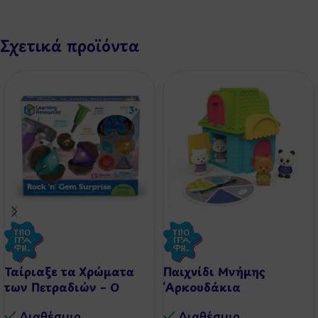
Σχετικά προϊόντα
Ταίριαξε τα Χρώματα
Παιχνίδι Μνήμης
των Πετραδιών – Ο
‘Αρκουδάκια
Μικρός Γεμολόγος
Ζευγαράκια’
Διαθέσιμo
Διαθέσιμo