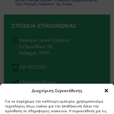
reCAPTCHA και ισχύουν η
Πολιτική Απορρήτου
και οι
Όροι Παροχής Υπηρεσιών
της Google.
ΣΤΟΙΧΕΙΑ ΕΠΙΚΟΙΝΩΝΙΑΣ
Holargos Center (Ισόγειο)
Λ.Περικλέους 56,
Χολαργός 15561
210 6522282
info@ypografi.com
Διαχείριση Συγκατάθεσης
Έχετε ερωτήσεις σχετικά με ένα προϊόν ή μια
Για να παρέχουμε την καλύτερη εμπειρία, χρησιμοποιούμε
παραγγελία; Στείλτε μας ένα email και θα
τεχνολογίες όπως cookies για την αποθήκευση ή/και την
επικοινωνήσουμε σύντομα μαζί σας.
πρόσβαση σε πληροφορίες συσκευών. Η συγκατάθεση για τις