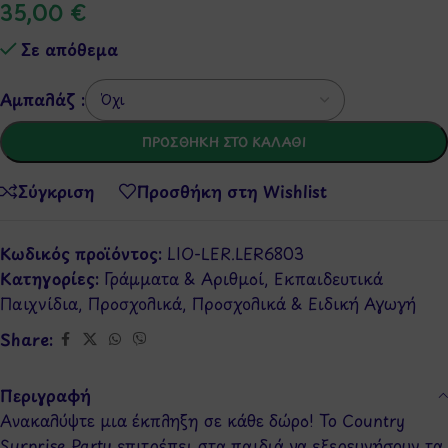
35,00
€
Σε απόθεμα
Αμπαλάζ :
ΠΡΟΣΘΉΚΗ ΣΤΟ ΚΑΛΆΘΙ
Σύγκριση
Προσθήκη στη Wishlist
Κωδικός προϊόντος:
LIO-LER.LER6803
Κατηγορίες:
Γράμματα & Αριθμοί
,
Εκπαιδευτικά
Παιχνίδια
,
Προσχολικά
,
Προσχολικά & Ειδική Αγωγή
Share:
Περιγραφή
Ανακαλύψτε μια έκπληξη σε κάθε δώρο! Το Country
Surprise Party επιτρέπει στα παιδιά να εξερευνήσουν τα