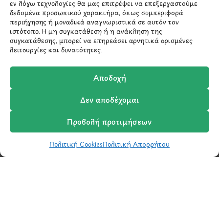
εν λόγω τεχνολογίες θα μας επιτρέψει να επεξεργαστούμε
δεδομένα προσωπικού χαρακτήρα, όπως συμπεριφορά
περιήγησης ή μοναδικά αναγνωριστικά σε αυτόν τον
ιστότοπο. Η μη συγκατάθεση ή η ανάκληση της
συγκατάθεσης, μπορεί να επηρεάσει αρνητικά ορισμένες
λειτουργίες και δυνατότητες.
Αποδοχή
Δεν αποδέχομαι
Μάθετε πρώτοι τα νέα
Προβολή προτιμήσεων
και τις προσφορές
μας.
Πολιτική Cookies
Πολιτική Απορρήτου
Shop
Wishlist
Καλάθι
Σύγκριση
Ο Λογαριασμός μου