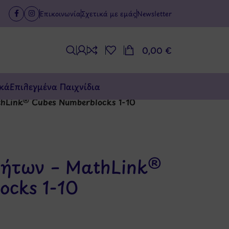
Επικοινωνία
Σχετικά με εμάς
Newsletter
0,00
€
κά
Επιλεγμένα Παιχνίδια
hLink® Cubes Numberblocks 1-10
τήτων – MathLink®
ocks 1-10