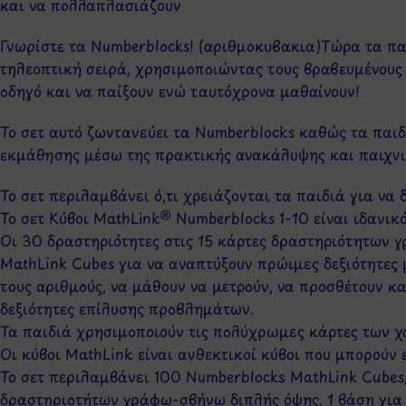
και να πολλαπλασιάζουν
Γνωρίστε τα Numberblocks! (αριθμοκυβακια)Τώρα τα πα
τηλεοπτική σειρά, χρησιμοποιώντας τους βραβευμένους 
οδηγό και να παίξουν ενώ ταυτόχρονα μαθαίνουν!
Το σετ αυτό ζωντανεύει τα Numberblocks καθώς τα παι
εκμάθησης μέσω της πρακτικής ανακάλυψης και παιχνι
Το σετ περιλαμβάνει ό,τι χρειάζονται τα παιδιά για να
Το σετ Κύβοι MathLink® Numberblocks 1-10 είναι ιδανικ
Οι 30 δραστηριότητες στις 15 κάρτες δραστηριότητων 
MathLink Cubes για να αναπτύξουν πρώιμες δεξιότητες
τους αριθμούς, να μάθουν να μετρούν, να προσθέτουν κ
δεξιότητες επίλυσης προβλημάτων.
Τα παιδιά χρησιμοποιούν τις πολύχρωμες κάρτες των χ
Οι κύβοι MathLink είναι ανθεκτικοί κύβοι που μπορούν 
Το σετ περιλαμβάνει 100 Numberblocks MathLink Cubes, 
δραστηριοτήτων γράφω-σβήνω διπλής όψης, 1 βάση για 