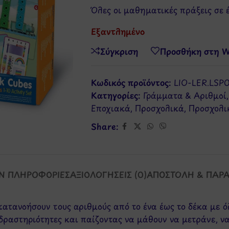
Όλες οι μαθηματικές πράξεις σε έ
Εξαντλημένο
Σύγκριση
Προσθήκη στη Wi
Κωδικός προϊόντος:
LIO-LER.LSP
Κατηγορίες:
Γράμματα & Αριθμοί
,
Εποχιακά
,
Προσχολικά
,
Προσχολι
Share:
Ν ΠΛΗΡΟΦΟΡΊΕΣ
ΑΞΙΟΛΟΓΉΣΕΙΣ (0)
ΑΠΟΣΤΟΛΉ & ΠΑΡ
 κατανοήσουν τους αριθμούς από το ένα έως το δέκα με 
ραστηριότητες και παίζοντας να μάθουν να μετράνε, να