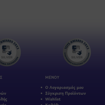
Σ
ΜΕΝΟΥ
Ο Λογαριασμός μου
φών
Σύγκριση Προϊόντων
ολής
Wishlist
μής
Καλάθι