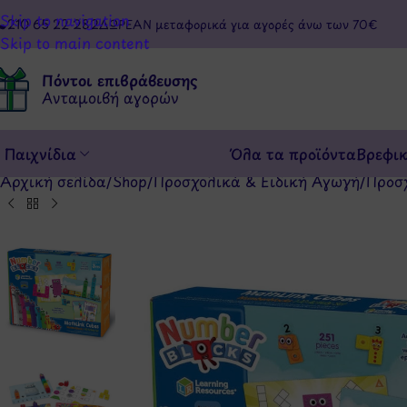
Skip to navigation
210 65 22 282
ΔΩΡΕΑΝ μεταφορικά για αγορές άνω των 70€
Skip to main content
Πόντοι επιβράβευσης
Ανταμοιβή αγορών
Παιχνίδια
Όλα τα προϊόντα
Βρεφι
Αρχική σελίδα
/
Shop
/
Προσχολικά & Ειδική Αγωγή
/
Προσ