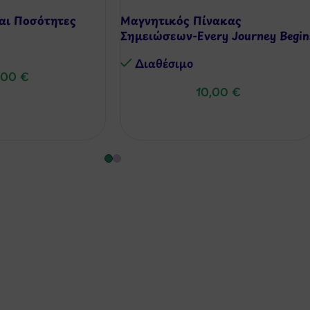
αι Ποσότητες
Μαγνητικός Πίνακας
Σημειώσεων-Every Journey Begin
always with the 1st step
Διαθέσιμo
,00
€
10,00
€