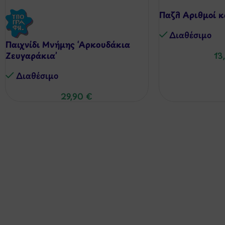
Παζλ Αριθμοί κ
Διαθέσιμo
Παιχνίδι Μνήμης ‘Αρκουδάκια
13
Ζευγαράκια’
Διαθέσιμo
29,90
€