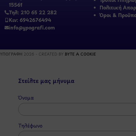
15561
Πολιτική Απο
Τηλ: 210 65 22 282
Όροι & Προϋπ
Κιν: 6942676494
info@ypografi.com
ΥΠΟΓΡΑΦΗ
2026 - CREATED BY
BYTE A COOKIE
Στείλτε μας μήνυμα
Όνομα
Τηλέφωνο