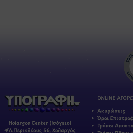
ONLINE ΑΓΟΡΕ
Ακυρώσεις
Όροι Επιστρο
Holargos Center (Ισόγειο)
Τρόποι Αποστ
Λ.Περικλέους 56, Χολαργός
Τρόποι Πληρω