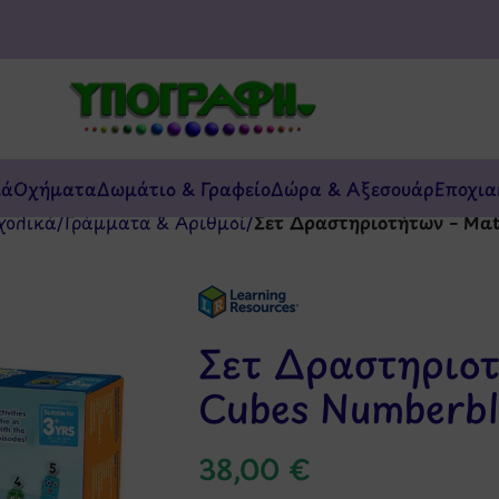
κά
Οχήματα
Δωμάτιο & Γραφείο
Δώρα & Αξεσουάρ
Εποχια
χολικά
/
Γράμματα & Αριθμοί
/
Σετ Δραστηριοτήτων – Mat
Σετ Δραστηριο
Cubes Numberbl
38,00
€