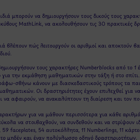
ιδιά μπορούν να δημιουργήσουν τους δικούς τους χαρα
κύβους MathLink, να ακολουθήσουν τις 30 πρακτικές δρ
διά βλέπουν πώς λειτουργούν οι αριθμοί και αποκτούν 
διού.
 δημιουργήσουν τους χαρακτήρες Numberblocks από το 1 
ό για την εκμάθηση μαθηματικών στην τάξη ή στο σπίτι.
γράφω-σβήνω κάνουν με διασκεδαστικούς τρόπους τα παι
 μαθηματικών. Οι δραστηριότητες έχουν επιλεχθεί για 
αι να αφαιρούν, να ανακαλύπτουν τη διαίρεση και τον 
αρακτήρων για να μάθουν περισσότερα για κάθε αριθμό
εύκολα να στοιβαχθούν, να συνδεθούν και να στρίψουν ι
59 faceplates, 54 αυτοκόλλητα, 11 Numberlings, 11 κάρτ
το μηδέν και έναν πολύγλωσσο οδηγό δραστηριοτήτων.