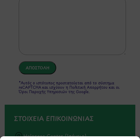
*Αυτός ο ιστότοπος προστατεύεται από το σύστημα
reCAPTCHA και ισχύουν η
Πολιτική Απορρήτου
και οι
Όροι Παροχής Υπηρεσιών
της Google.
ΣΤΟΙΧΕΙΑ ΕΠΙΚΟΙΝΩΝΙΑΣ
Holargos Center (Ισόγειο)