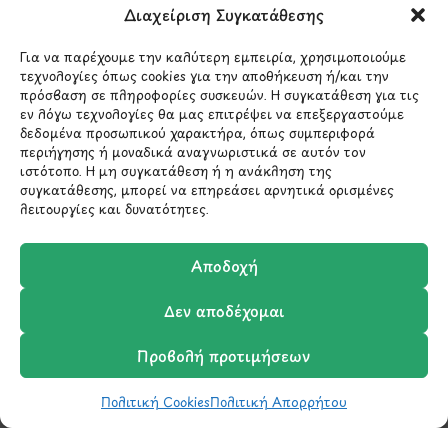
Λ.Περικλέους 56,
Διαχείριση Συγκατάθεσης
Χολαργός 15561
Για να παρέχουμε την καλύτερη εμπειρία, χρησιμοποιούμε
τεχνολογίες όπως cookies για την αποθήκευση ή/και την
210 6522282
πρόσβαση σε πληροφορίες συσκευών. Η συγκατάθεση για τις
εν λόγω τεχνολογίες θα μας επιτρέψει να επεξεργαστούμε
δεδομένα προσωπικού χαρακτήρα, όπως συμπεριφορά
info@ypografi.com
περιήγησης ή μοναδικά αναγνωριστικά σε αυτόν τον
ιστότοπο. Η μη συγκατάθεση ή η ανάκληση της
συγκατάθεσης, μπορεί να επηρεάσει αρνητικά ορισμένες
λειτουργίες και δυνατότητες.
Έχετε ερωτήσεις σχετικά με ένα προϊόν ή μια
παραγγελία; Στείλτε μας ένα email και θα
επικοινωνήσουμε σύντομα μαζί σας.
Αποδοχή
Δεν αποδέχομαι
Προβολή προτιμήσεων
Πολιτική Cookies
Πολιτική Απορρήτου
Shop
Wishlist
Καλάθι
Σύγκριση
Ο Λογαριασμός μου