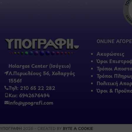
ONLINE ΑΓΟΡΕ
Ακυρώσεις
Όροι Επιστρο
Holargos Center (Ισόγειο)
Τρόποι Αποστ
Λ.Περικλέους 56, Χολαργός
Τρόποι Πληρω
15561
Πολιτική Απο
Τηλ: 210 65 22 282
Όροι & Προϋπ
Κιν: 6942676494
info@ypografi.com
ΥΠΟΓΡΑΦΗ
2026 - CREATED BY
BYTE A COOKIE