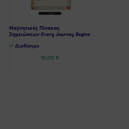
Μαγνητικός Πίνακας
-30%
Σημειώσεων-Every Journey Begins
always with the 1st step
Παιχνίδι Δεξι
Διαθέσιμo
Διαθέσιμo
10,00
€
71,