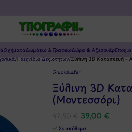
κά
Οχήματα
Δωμάτιο & Γραφείο
Δώρα & Αξεσουάρ
Εποχια
χολικά
/
Παιχνίδια Δεξιοτήτων
/
Ξύλινη 3D Κατασκευή – 
Gluckskafer
Ξύλινη 3D Κατ
(Μοντεσσόρι)
39,00
€
47,50
€
Σε απόθεμα