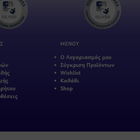
Σ
ΜΕΝΟΥ
Ο Λογαριασμός μου
φών
Σύγκριση Προϊόντων
ολής
Wishlist
μής
Καλάθι
ρρήτου
Shop
οθέσεις