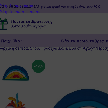
Skip to navigation
210 65 22 282
ΔΩΡΕΑΝ μεταφορικά για αγορές άνω των 70€
Skip to main content
Πόντοι επιβράβευσης
Ανταμοιβή αγορών
Παιχνίδια
Όλα τα προϊόντα
Βρεφι
Αρχική σελίδα
/
Shop
/
Προσχολικά & Ειδική Αγωγή
/
Προσ
-18%