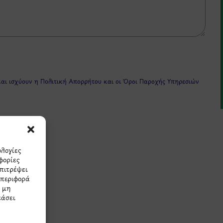
και ισχύουν η
Πολιτική Απορρήτου
και οι
Όροι Παροχής Υπηρεσιών
ολογίες
φορίες
επιτρέψει
μπεριφορά
πρώτοι τα νέα και τις π
Η μη
εάσει
μας.