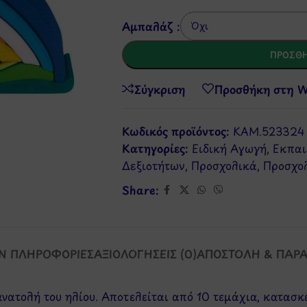
Αμπαλάζ :
ΠΡΟΣΘΉ
Σύγκριση
Προσθήκη στη Wi
Κωδικός προϊόντος:
ΚAM.523324
Κατηγορίες:
Ειδική Αγωγή
,
Εκπαι
Δεξιοτήτων
,
Προσχολικά
,
Προσχολ
Share:
Ν ΠΛΗΡΟΦΟΡΊΕΣ
ΑΞΙΟΛΟΓΉΣΕΙΣ (0)
ΑΠΟΣΤΟΛΉ & ΠΑΡ
ανατολή του ηλίου. Αποτελείται από 10 τεμάχια, κατασ