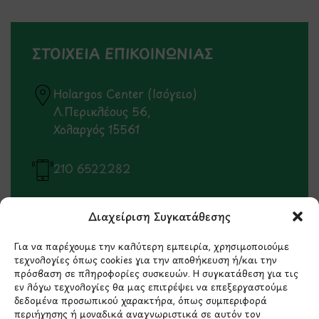
ΣΤΟΙΧΕΙΑ ΕΠΙΚΟΙΝΩΝΙΑΣ
Holargos Center (Ισόγειο)
Λ.Περικλέους 56,
Χολαργός 15561
210 6522282
info@ypografi.com
Διαχείριση Συγκατάθεσης
Για να παρέχουμε την καλύτερη εμπειρία, χρησιμοποιούμε
Έχετε ερωτήσεις σχετικά με ένα προϊόν ή μια
τεχνολογίες όπως cookies για την αποθήκευση ή/και την
παραγγελία; Στείλτε μας ένα email και θα
πρόσβαση σε πληροφορίες συσκευών. Η συγκατάθεση για τις
εν λόγω τεχνολογίες θα μας επιτρέψει να επεξεργαστούμε
επικοινωνήσουμε σύντομα μαζί σας.
δεδομένα προσωπικού χαρακτήρα, όπως συμπεριφορά
περιήγησης ή μοναδικά αναγνωριστικά σε αυτόν τον