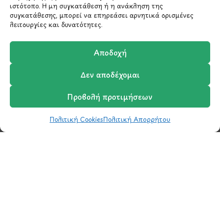
ιστότοπο. Η μη συγκατάθεση ή η ανάκληση της
συγκατάθεσης, μπορεί να επηρεάσει αρνητικά ορισμένες
λειτουργίες και δυνατότητες.
Αποδοχή
Δεν αποδέχομαι
Προβολή προτιμήσεων
Μάθετε πρώτοι τα νέα
και τις προσφορές
Πολιτική Cookies
Πολιτική Απορρήτου
Shop
Wishlist
Καλάθι
Σύγκριση
Ο Λογαριασμός μου
μας.