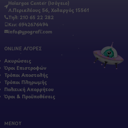
Holargos Center (Ισόγειο)
Λ.Περικλέους 56, Χολαργός 15561
Τηλ: 210 65 22 282
Κιν: 6942676494
info@ypografi.com
ONLINE ΑΓΟΡΕΣ
Ακυρώσεις
Όροι Επιστροφών
Τρόποι Αποστολής
Τρόποι Πληρωμής
Πολιτική Απορρήτου
Όροι & Προϋποθέσεις
ΜΕΝΟΥ