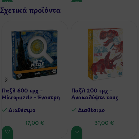
Σχετικά προϊόντα
Παζλ 600 τμχ –
Παζλ 200 τμχ –
Micropuzzle – Έναστρη
Ανακαλύψτε τους
Νύχτα
Δεινόσαυρους
Διαθέσιμo
Διαθέσιμo
17,00
€
31,00
€