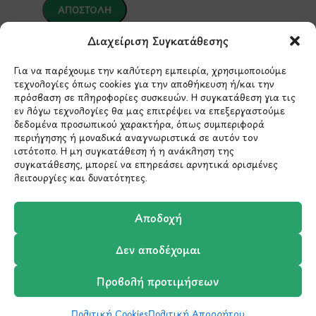
Διαχείριση Συγκατάθεσης
*Αυτός ο ιστότοπος προστατεύεται από το σύστημα
reCAPTCHA και ισχύουν η
Πολιτική Απορρήτου
και οι
Όροι Παροχής Υπηρεσιών
της Google.
Για να παρέχουμε την καλύτερη εμπειρία, χρησιμοποιούμε
τεχνολογίες όπως cookies για την αποθήκευση ή/και την
πρόσβαση σε πληροφορίες συσκευών. Η συγκατάθεση για τις
εν λόγω τεχνολογίες θα μας επιτρέψει να επεξεργαστούμε
ΣΤΟΙΧΕΙΑ ΕΠΙΚΟΙΝΩΝΙΑΣ
δεδομένα προσωπικού χαρακτήρα, όπως συμπεριφορά
περιήγησης ή μοναδικά αναγνωριστικά σε αυτόν τον
ιστότοπο. Η μη συγκατάθεση ή η ανάκληση της
Holargos Center (Ισόγειο)
συγκατάθεσης, μπορεί να επηρεάσει αρνητικά ορισμένες
λειτουργίες και δυνατότητες.
Λ.Περικλέους 56,
Χολαργός 15561
Αποδοχή
210 6522282
Δεν αποδέχομαι
info@ypografi.com
Προβολή προτιμήσεων
Πολιτική Cookies
Πολιτική Απορρήτου