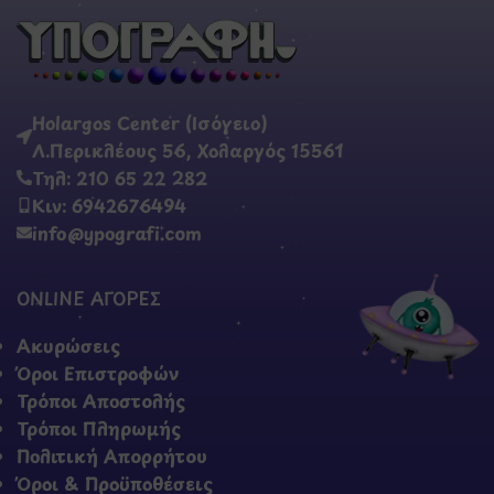
Holargos Center (Ισόγειο)
Λ.Περικλέους 56, Χολαργός 15561
Τηλ: 210 65 22 282
Κιν: 6942676494
info@ypografi.com
ONLINE ΑΓΟΡΕΣ
Ακυρώσεις
Όροι Επιστροφών
Τρόποι Αποστολής
Τρόποι Πληρωμής
Πολιτική Απορρήτου
Όροι & Προϋποθέσεις