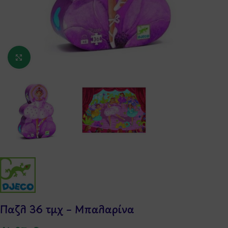
Κάντε κλικ για μεγέθυνση
Παζλ 36 τμχ – Μπαλαρίνα