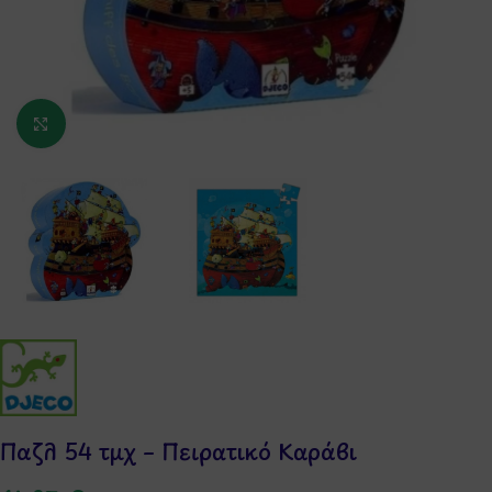
Κάντε κλικ για μεγέθυνση
Παζλ 54 τμχ – Πειρατικό Καράβι