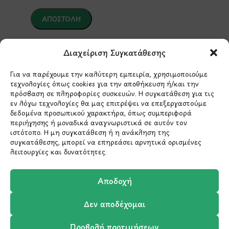
*Αυτός ο ιστότοπος προστατεύεται από το σύστημα
reCAPTCHA και ισχύουν η
Πολιτική Απορρήτου
και οι
Διαχείριση Συγκατάθεσης
Όροι Παροχής Υπηρεσιών
της Google.
Για να παρέχουμε την καλύτερη εμπειρία, χρησιμοποιούμε
τεχνολογίες όπως cookies για την αποθήκευση ή/και την
πρόσβαση σε πληροφορίες συσκευών. Η συγκατάθεση για τις
ΣΤΟΙΧΕΙΑ ΕΠΙΚΟΙΝΩΝΙΑΣ
εν λόγω τεχνολογίες θα μας επιτρέψει να επεξεργαστούμε
δεδομένα προσωπικού χαρακτήρα, όπως συμπεριφορά
περιήγησης ή μοναδικά αναγνωριστικά σε αυτόν τον
Holargos Center (Ισόγειο)
ιστότοπο. Η μη συγκατάθεση ή η ανάκληση της
Λ.Περικλέους 56,
συγκατάθεσης, μπορεί να επηρεάσει αρνητικά ορισμένες
λειτουργίες και δυνατότητες.
Χολαργός 15561
Αποδοχή
210 6522282
Δεν αποδέχομαι
info@ypografi.com
Προβολή προτιμήσεων