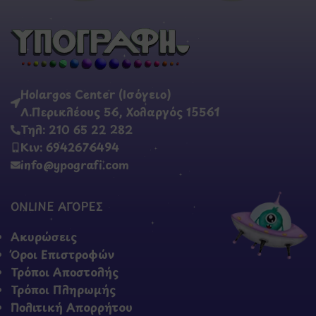
Holargos Center (Ισόγειο)
Λ.Περικλέους 56, Χολαργός 15561
Τηλ: 210 65 22 282
Κιν: 6942676494
info@ypografi.com
ONLINE ΑΓΟΡΕΣ
Ακυρώσεις
Όροι Επιστροφών
Τρόποι Αποστολής
Τρόποι Πληρωμής
Πολιτική Απορρήτου