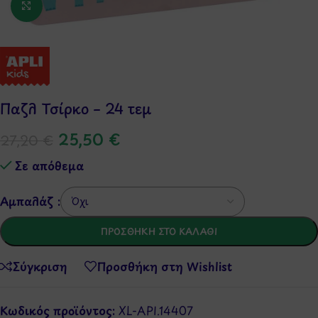
Κάντε κλικ για μεγέθυνση
Παζλ Τσίρκο – 24 τεμ
25,50
€
27,20
€
Σε απόθεμα
Αμπαλάζ :
ΠΡΟΣΘΉΚΗ ΣΤΟ ΚΑΛΆΘΙ
Σύγκριση
Προσθήκη στη Wishlist
Κωδικός προϊόντος:
XL-API.14407