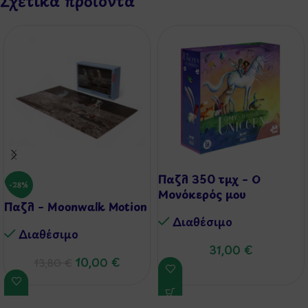
Σχετικά προϊόντα
Παζλ 350 τμχ – Ο
-28%
Μονόκερός μου
Παζλ – Moonwalk Motion
Διαθέσιμo
Διαθέσιμo
31,00
€
10,00
€
13,80
€