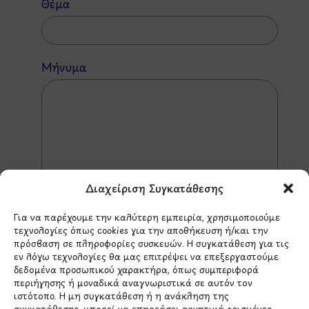
Θέμα
Μήνυμα
Διαχείριση Συγκατάθεσης
Για να παρέχουμε την καλύτερη εμπειρία, χρησιμοποιούμε
τεχνολογίες όπως cookies για την αποθήκευση ή/και την
πρόσβαση σε πληροφορίες συσκευών. Η συγκατάθεση για τις
εν λόγω τεχνολογίες θα μας επιτρέψει να επεξεργαστούμε
δεδομένα προσωπικού χαρακτήρα, όπως συμπεριφορά
*Αυτός ο ιστότοπος προστατεύεται από το σύστημα
reCAPTCHA και ισχύουν η
Πολιτική Απορρήτου
και οι
περιήγησης ή μοναδικά αναγνωριστικά σε αυτόν τον
Όροι Παροχής Υπηρεσιών
της Google.
ιστότοπο. Η μη συγκατάθεση ή η ανάκληση της
συγκατάθεσης, μπορεί να επηρεάσει αρνητικά ορισμένες