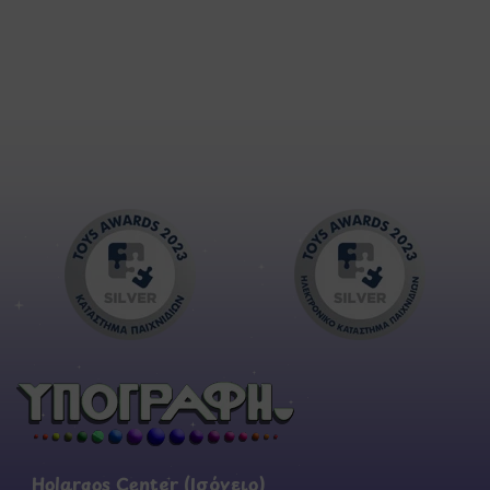
Holargos Center (Ισόγειο)