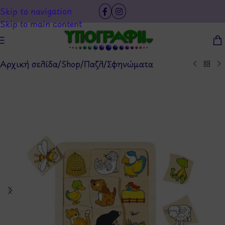
Skip to navigation
Skip to main content
Αρχική σελίδα
/
Shop
/
Παζλ
/
Σφηνώματα