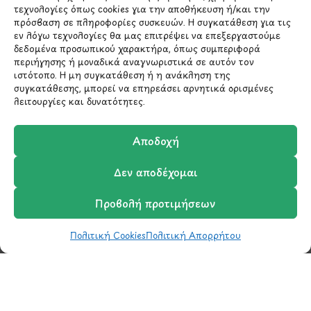
*Αυτός ο ιστότοπος προστατεύεται από το σύστημα
τεχνολογίες όπως cookies για την αποθήκευση ή/και την
reCAPTCHA και ισχύουν η
Πολιτική Απορρήτου
και οι
πρόσβαση σε πληροφορίες συσκευών. Η συγκατάθεση για τις
Όροι Παροχής Υπηρεσιών
της Google.
εν λόγω τεχνολογίες θα μας επιτρέψει να επεξεργαστούμε
δεδομένα προσωπικού χαρακτήρα, όπως συμπεριφορά
περιήγησης ή μοναδικά αναγνωριστικά σε αυτόν τον
ιστότοπο. Η μη συγκατάθεση ή η ανάκληση της
ΣΤΟΙΧΕΙΑ ΕΠΙΚΟΙΝΩΝΙΑΣ
συγκατάθεσης, μπορεί να επηρεάσει αρνητικά ορισμένες
λειτουργίες και δυνατότητες.
Holargos Center (Ισόγειο)
Αποδοχή
Λ.Περικλέους 56,
Χολαργός 15561
Δεν αποδέχομαι
210 6522282
Προβολή προτιμήσεων
Πολιτική Cookies
Πολιτική Απορρήτου
info@ypografi.com
Shop
Wishlist
Καλάθι
Σύγκριση
Ο Λογαριασμός μου
Έχετε ερωτήσεις σχετικά με ένα προϊόν ή μια
παραγγελία; Στείλτε μας ένα email και θα