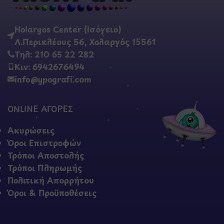
Holargos Center (Ισόγειο)
Λ.Περικλέους 56, Χολαργός 15561
Τηλ: 210 65 22 282
Κιν: 6942676494
info@ypografi.com
ONLINE ΑΓΟΡΕΣ
Ακυρώσεις
Όροι Επιστροφών
Τρόποι Αποστολής
Τρόποι Πληρωμής
Πολιτική Απορρήτου
Όροι & Προϋποθέσεις