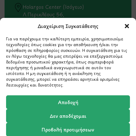
Holargos Center (Ισόγειο)
Λ.Περικλέους 56,
Χολαργός 15561
Διαχείριση Συγκατάθεσης
210 6522282
Για να παρέχουμε την καλύτερη εμπειρία, χρησιμοποιούμε
τεχνολογίες όπως cookies για την αποθήκευση ή/και την
πρόσβαση σε πληροφορίες συσκευών. Η συγκατάθεση για τις
εν λόγω τεχνολογίες θα μας επιτρέψει να επεξεργαστούμε
info@ypografi.com
δεδομένα προσωπικού χαρακτήρα, όπως συμπεριφορά
περιήγησης ή μοναδικά αναγνωριστικά σε αυτόν τον
ιστότοπο. Η μη συγκατάθεση ή η ανάκληση της
Έχετε ερωτήσεις σχετικά με ένα προϊόν ή μια
συγκατάθεσης, μπορεί να επηρεάσει αρνητικά ορισμένες
παραγγελία; Στείλτε μας ένα email και θα
λειτουργίες και δυνατότητες.
επικοινωνήσουμε σύντομα μαζί σας.
Αποδοχή
Δεν αποδέχομαι
Προβολή προτιμήσεων