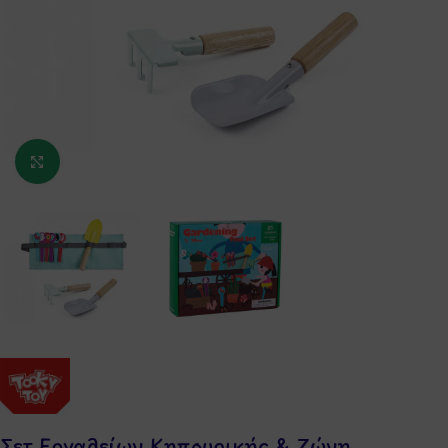
Κάντε κλικ για μεγέθυνση
Σετ Εργαλείων Κηπουρικής & Ζώνη