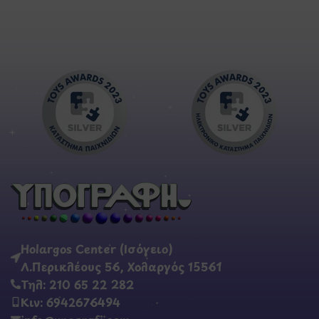
Holargos Center (Ισόγειο)
Λ.Περικλέους 56, Χολαργός 15561
Τηλ: 210 65 22 282
Κιν: 6942676494