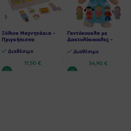
Ξύλινα Μαγνητάκια –
Γαντόκουκλα με
Πριγκήπισσα
Δακτυλόκουκλες –
Σταχτοπούτα
Διαθέσιμo
Διαθέσιμo
17,50
€
34,90
€