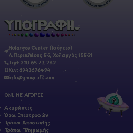
Holargos Center (Ισόγειο)
Λ.Περικλέους 56, Χολαργός 15561
Τηλ: 210 65 22 282
Κιν: 6942676494
info@ypografi.com
ONLINE ΑΓΟΡΕΣ
Ακυρώσεις
Όροι Επιστροφών
Τρόποι Αποστολής
Τρόποι Πληρωμής