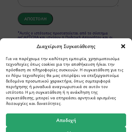
*Αυτός ο ιστότοπος προστατεύεται από το σύστημα
reCAPTCHA και ισχύουν η
Πολιτική Απορρήτου
και οι
Όροι Παροχής Υπηρεσιών
της Google.
Διαχείριση Συγκατάθεσης
Για να παρέχουμε την καλύτερη εμπειρία, χρησιμοποιούμε
τεχνολογίες όπως cookies για την αποθήκευση ή/και την
ΣΤΟΙΧΕΙΑ ΕΠΙΚΟΙΝΩΝΙΑΣ
πρόσβαση σε πληροφορίες συσκευών. Η συγκατάθεση για τις
εν λόγω τεχνολογίες θα μας επιτρέψει να επεξεργαστούμε
δεδομένα προσωπικού χαρακτήρα, όπως συμπεριφορά
Holargos Center (Ισόγειο)
περιήγησης ή μοναδικά αναγνωριστικά σε αυτόν τον
Λ.Περικλέους 56,
ιστότοπο. Η μη συγκατάθεση ή η ανάκληση της
Χολαργός 15561
συγκατάθεσης, μπορεί να επηρεάσει αρνητικά ορισμένες
λειτουργίες και δυνατότητες.
210 6522282
Αποδοχή
info@ypografi.com