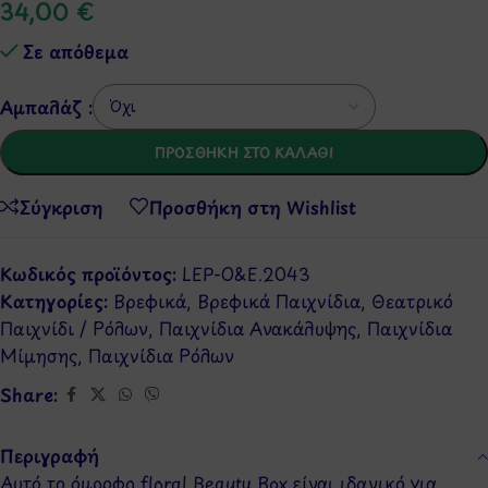
34,00
€
Σε απόθεμα
Αμπαλάζ :
ΠΡΟΣΘΉΚΗ ΣΤΟ ΚΑΛΆΘΙ
Σύγκριση
Προσθήκη στη Wishlist
Κωδικός προϊόντος:
LEP-O&E.2043
Κατηγορίες:
Βρεφικά
,
Βρεφικά Παιχνίδια
,
Θεατρικό
Παιχνίδι / Ρόλων
,
Παιχνίδια Ανακάλυψης
,
Παιχνίδια
Μίμησης
,
Παιχνίδια Ρόλων
Share:
Περιγραφή
Αυτό το όμορφο floral Beauty Box είναι ιδανικό για