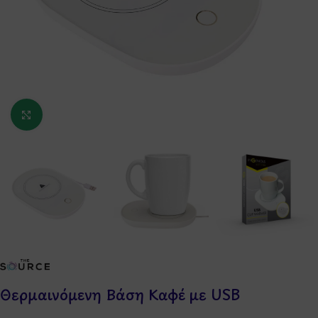
Κάντε κλικ για μεγέθυνση
Θερμαινόμενη Βάση Καφέ με USB