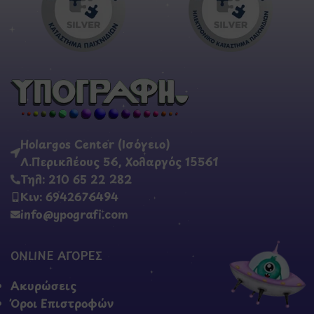
Holargos Center (Ισόγειο)
Λ.Περικλέους 56, Χολαργός 15561
Τηλ: 210 65 22 282
Κιν: 6942676494
info@ypografi.com
ONLINE ΑΓΟΡΕΣ
Ακυρώσεις
Όροι Επιστροφών