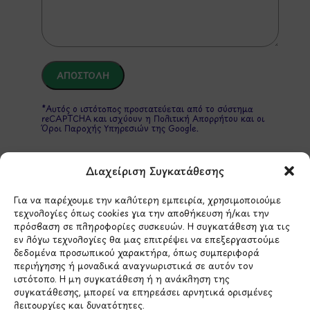
*Αυτός ο ιστότοπος προστατεύεται από το σύστημα
reCAPTCHA και ισχύουν η
Πολιτική Απορρήτου
και οι
Όροι Παροχής Υπηρεσιών
της Google.
Διαχείριση Συγκατάθεσης
ΣΤΟΙΧΕΙΑ ΕΠΙΚΟΙΝΩΝΙΑΣ
Για να παρέχουμε την καλύτερη εμπειρία, χρησιμοποιούμε
τεχνολογίες όπως cookies για την αποθήκευση ή/και την
Holargos Center (Ισόγειο)
πρόσβαση σε πληροφορίες συσκευών. Η συγκατάθεση για τις
εν λόγω τεχνολογίες θα μας επιτρέψει να επεξεργαστούμε
Λ.Περικλέους 56,
δεδομένα προσωπικού χαρακτήρα, όπως συμπεριφορά
Χολαργός 15561
περιήγησης ή μοναδικά αναγνωριστικά σε αυτόν τον
ιστότοπο. Η μη συγκατάθεση ή η ανάκληση της
συγκατάθεσης, μπορεί να επηρεάσει αρνητικά ορισμένες
210 6522282
λειτουργίες και δυνατότητες.