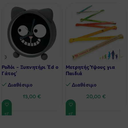
Ρολόι – Ξυπνητήρι ‘Ed ο
Μετρητής Ύψους για
Γάτος’
Παιδιά
Διαθέσιμo
Διαθέσιμo
13,00
€
20,00
€