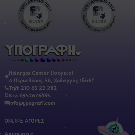
Holargos Center (Ισόγειο)
Λ.Περικλέους 56, Χολαργός 15561
Τηλ: 210 65 22 282
Κιν: 6942676494
info@ypografi.com
ONLINE ΑΓΟΡΕΣ
Ακυρώσεις