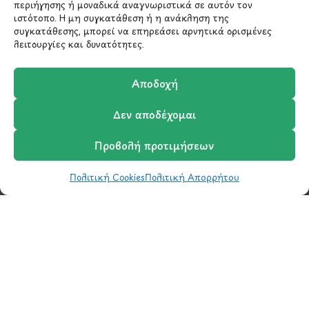
περιήγησης ή μοναδικά αναγνωριστικά σε αυτόν τον
210 6522282
ιστότοπο. Η μη συγκατάθεση ή η ανάκληση της
συγκατάθεσης, μπορεί να επηρεάσει αρνητικά ορισμένες
λειτουργίες και δυνατότητες.
info@ypografi.com
Αποδοχή
Έχετε ερωτήσεις σχετικά με ένα προϊόν ή μια
παραγγελία; Στείλτε μας ένα email και θα
Δεν αποδέχομαι
επικοινωνήσουμε σύντομα μαζί σας.
Προβολή προτιμήσεων
Πολιτική Cookies
Πολιτική Απορρήτου
Shop
Wishlist
Καλάθι
Σύγκριση
Ο Λογαριασμός μου
Μάθετε πρώτοι τα νέα