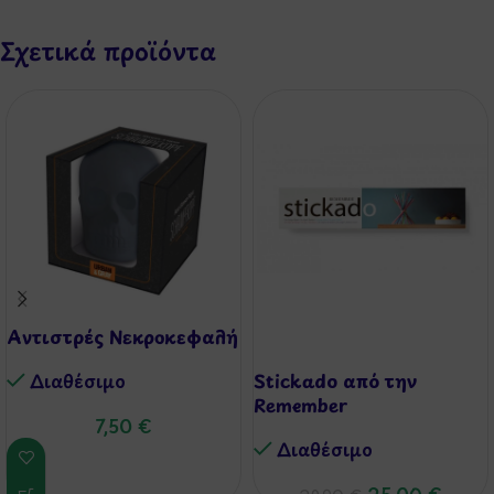
Σχετικά προϊόντα
Aντιστρές Νεκροκεφαλή
-16%
Διαθέσιμo
Stickado από την
Remember
7,50
€
Διαθέσιμo