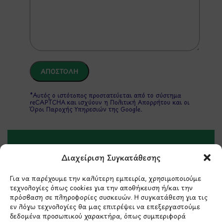
*Αυτός ο ιστότοπος προστατεύεται από το σύστημα
reCAPTCHA και ισχύουν η
Πολιτική Απορρήτου
και οι
Όροι Παροχής Υπηρεσιών
της Google.
ΣΤΟΙΧΕΙΑ ΕΠΙΚΟΙΝΩΝΙΑΣ
Διαχείριση Συγκατάθεσης
Για να παρέχουμε την καλύτερη εμπειρία, χρησιμοποιούμε
Holargos Center (Ισόγειο)
τεχνολογίες όπως cookies για την αποθήκευση ή/και την
Λ.Περικλέους 56,
πρόσβαση σε πληροφορίες συσκευών. Η συγκατάθεση για τις
Χολαργός 15561
εν λόγω τεχνολογίες θα μας επιτρέψει να επεξεργαστούμε
δεδομένα προσωπικού χαρακτήρα, όπως συμπεριφορά