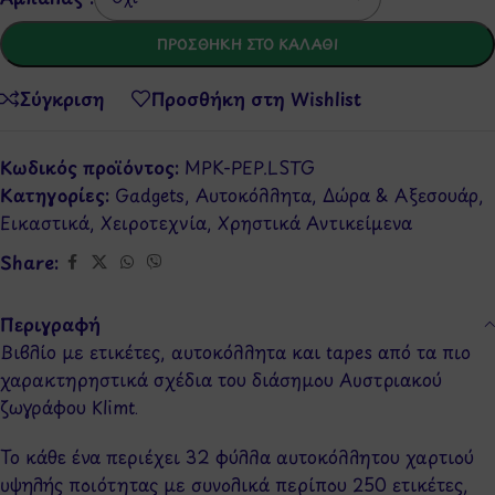
ΠΡΟΣΘΉΚΗ ΣΤΟ ΚΑΛΆΘΙ
Σύγκριση
Προσθήκη στη Wishlist
Κωδικός προϊόντος:
MPK-PEP.LSTG
Κατηγορίες:
Gadgets
,
Αυτοκόλλητα
,
Δώρα & Αξεσουάρ
,
Εικαστικά
,
Χειροτεχνία
,
Χρηστικά Αντικείμενα
Share:
Περιγραφή
Βιβλίo με ετικέτες, αυτοκόλλητα και tapes από τα πιο
χαρακτηρηστικά σχέδια του διάσημου Αυστριακού
ζωγράφου Klimt.
Το κάθε ένα περιέχει 32 φύλλα αυτοκόλλητου χαρτιού
υψηλής ποιότητας με συνολικά περίπου 250 ετικέτες,