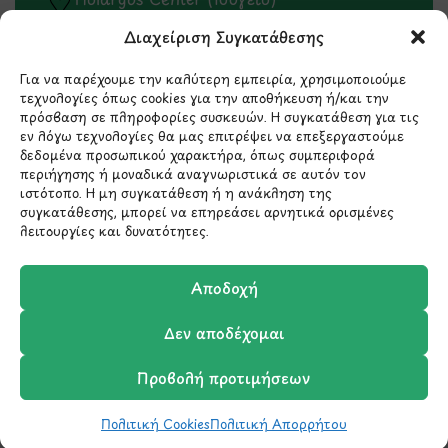
Λ.Περικλέους 56,
Διαχείριση Συγκατάθεσης
Χολαργός 15561
Για να παρέχουμε την καλύτερη εμπειρία, χρησιμοποιούμε
τεχνολογίες όπως cookies για την αποθήκευση ή/και την
210 6522282
πρόσβαση σε πληροφορίες συσκευών. Η συγκατάθεση για τις
εν λόγω τεχνολογίες θα μας επιτρέψει να επεξεργαστούμε
δεδομένα προσωπικού χαρακτήρα, όπως συμπεριφορά
info@ypografi.com
περιήγησης ή μοναδικά αναγνωριστικά σε αυτόν τον
ιστότοπο. Η μη συγκατάθεση ή η ανάκληση της
συγκατάθεσης, μπορεί να επηρεάσει αρνητικά ορισμένες
Έχετε ερωτήσεις σχετικά με ένα προϊόν ή μια
λειτουργίες και δυνατότητες.
παραγγελία; Στείλτε μας ένα email και θα
επικοινωνήσουμε σύντομα μαζί σας.
Αποδοχή
Δεν αποδέχομαι
Προβολή προτιμήσεων
Πολιτική Cookies
Πολιτική Απορρήτου
Shop
Wishlist
Καλάθι
Σύγκριση
Ο Λογαριασμός μου