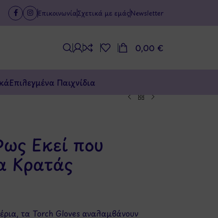
Επικοινωνία
Σχετικά με εμάς
Newsletter
0,00
€
κά
Επιλεγμένα Παιχνίδια
Φως Εκεί που
να Κρατάς
έρια, τα Torch Gloves αναλαμβάνουν