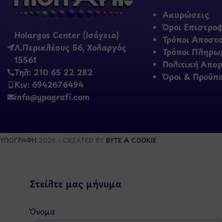
Ακυρώσεις
Όροι Επιστρο
Holargos Center (Ισόγειο)
Τρόποι Αποστ
Λ.Περικλέους 56, Χολαργός
Τρόποι Πληρω
15561
Πολιτική Απο
Τηλ: 210 65 22 282
Όροι & Προϋπ
Κιν: 6942676494
info@ypografi.com
ΥΠΟΓΡΑΦΗ
2026 - CREATED BY
BYTE A COOKIE
Στείλτε μας μήνυμα
Όνομα