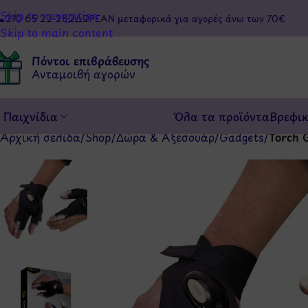
Skip to navigation
210 65 22 282
ΔΩΡΕΑΝ μεταφορικά για αγορές άνω των 70€
Skip to main content
Πόντοι επιβράβευσης
Ανταμοιβή αγορών
Παιχνίδια
Όλα τα προϊόντα
Βρεφι
Αρχική σελίδα
/
Shop
/
Δώρα & Αξεσουάρ
/
Gadgets
/
Torch 