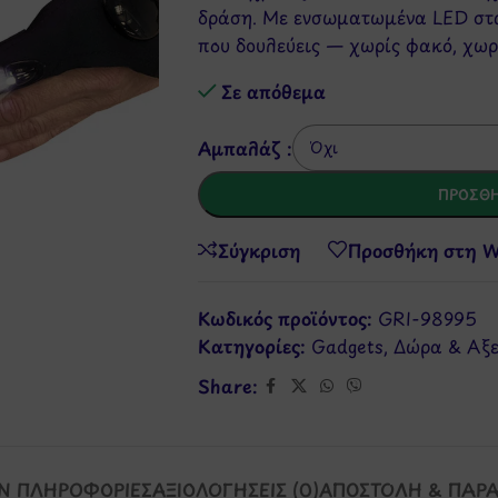
δράση. Με ενσωματωμένα LED στα
που δουλεύεις — χωρίς φακό, χωρ
Σε απόθεμα
Αμπαλάζ :
ΠΡΟΣΘΉ
Σύγκριση
Προσθήκη στη Wi
Κωδικός προϊόντος:
GRI-98995
Κατηγορίες:
Gadgets
,
Δώρα & Αξ
Share:
Ν ΠΛΗΡΟΦΟΡΊΕΣ
ΑΞΙΟΛΟΓΉΣΕΙΣ (0)
ΑΠΟΣΤΟΛΉ & ΠΑΡ