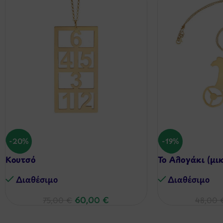
-20%
-19%
Κουτσό
Το Αλογάκι (μι
Διαθέσιμo
Διαθέσιμo
60,00
€
75,00
€
48,00