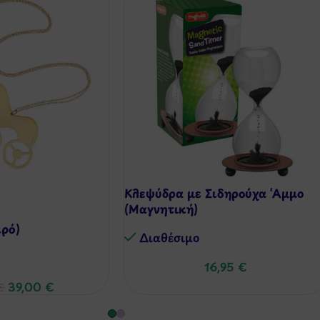
Κλεψύδρα με Σιδηρούχα ‘Αμμο
(Μαγνητική)
κρό)
Διαθέσιμo
16,95
€
39,00
€
€