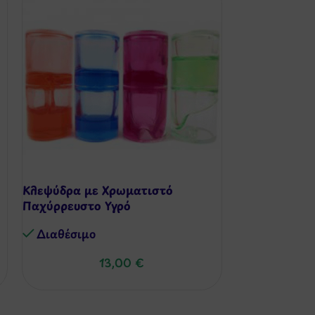
Κλεψύδρα με Χρωματιστό
Μίνι Φωτάκι 
Παχύρρευστο Υγρό
Διαθέσιμo
Διαθέσιμo
13,00
€