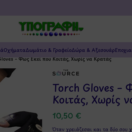
κά
Οχήματα
Δωμάτιο & Γραφείο
Δώρα & Αξεσουάρ
Εποχια
Gloves – Φως Εκεί που Κοιτάς, Χωρίς να Κρατάς
Torch Gloves – 
Κοιτάς, Χωρίς 
10,50
€
Όταν χρειάζεσαι και τα δύο σου χ