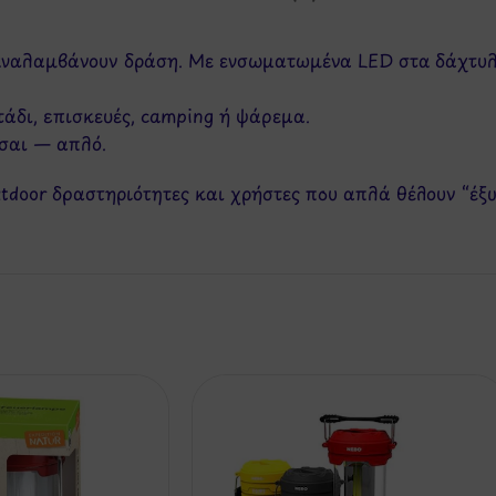
s αναλαμβάνουν δράση. Με ενσωματωμένα LED στα δάχτυλ
τάδι, επισκευές, camping ή ψάρεμα.
εσαι — απλό.
 outdoor δραστηριότητες και χρήστες που απλά θέλουν “έ