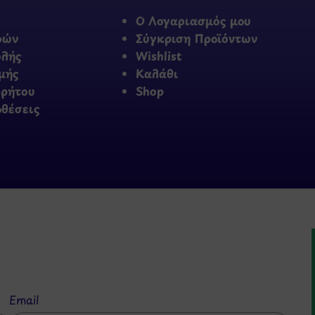
Ο Λογαριασμός μου
φών
Σύγκριση Προϊόντων
ολής
Wishlist
μής
Καλάθι
ρρήτου
Shop
οθέσεις
Email