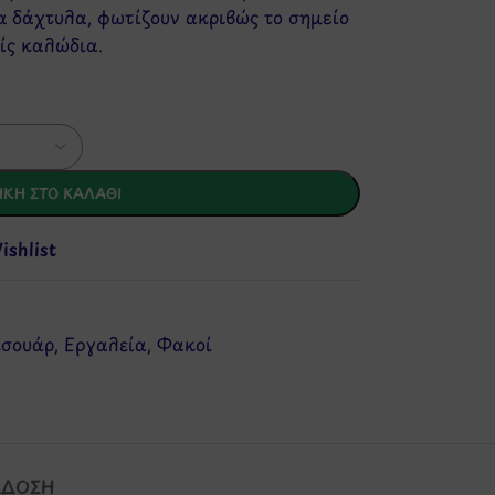
 δάχτυλα, φωτίζουν ακριβώς το σημείο
ίς καλώδια.
ΚΗ ΣΤΟ ΚΑΛΆΘΙ
shlist
εσουάρ
,
Εργαλεία
,
Φακοί
ΆΔΟΣΗ