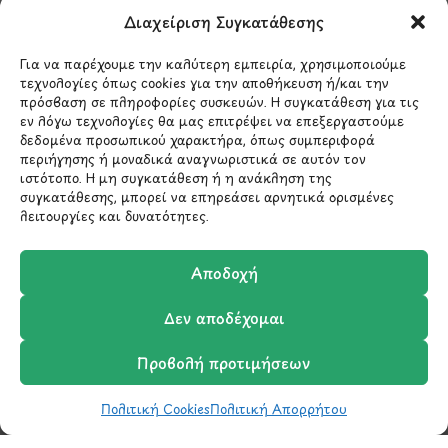
Λ.Περικλέους 56,
Διαχείριση Συγκατάθεσης
Χολαργός 15561
Για να παρέχουμε την καλύτερη εμπειρία, χρησιμοποιούμε
τεχνολογίες όπως cookies για την αποθήκευση ή/και την
210 6522282
πρόσβαση σε πληροφορίες συσκευών. Η συγκατάθεση για τις
εν λόγω τεχνολογίες θα μας επιτρέψει να επεξεργαστούμε
δεδομένα προσωπικού χαρακτήρα, όπως συμπεριφορά
info@ypografi.com
περιήγησης ή μοναδικά αναγνωριστικά σε αυτόν τον
ιστότοπο. Η μη συγκατάθεση ή η ανάκληση της
συγκατάθεσης, μπορεί να επηρεάσει αρνητικά ορισμένες
Έχετε ερωτήσεις σχετικά με ένα προϊόν ή μια
λειτουργίες και δυνατότητες.
παραγγελία; Στείλτε μας ένα email και θα
επικοινωνήσουμε σύντομα μαζί σας.
Αποδοχή
Δεν αποδέχομαι
Προβολή προτιμήσεων
Πολιτική Cookies
Πολιτική Απορρήτου
Shop
Wishlist
Καλάθι
Σύγκριση
Ο Λογαριασμός μου