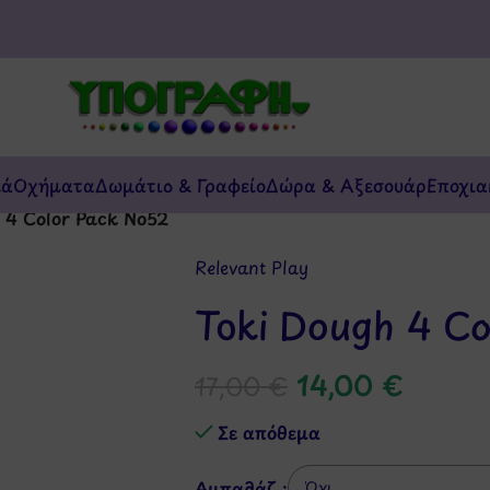
κά
Οχήματα
Δωμάτιο & Γραφείο
Δώρα & Αξεσουάρ
Εποχια
 4 Color Pack Νο52
Relevant Play
Toki Dough 4 C
14,00
€
17,00
€
Σε απόθεμα
Αμπαλάζ :