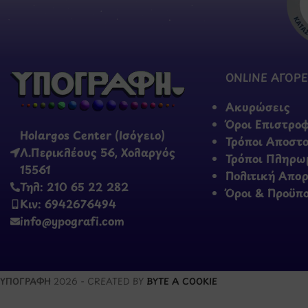
ONLINE ΑΓΟΡΕ
Ακυρώσεις
Όροι Επιστρο
Holargos Center (Ισόγειο)
Τρόποι Αποστ
Λ.Περικλέους 56, Χολαργός
Τρόποι Πληρω
15561
Πολιτική Απο
Τηλ: 210 65 22 282
Όροι & Προϋπ
Κιν: 6942676494
info@ypografi.com
ΥΠΟΓΡΑΦΗ
2026 - CREATED BY
BYTE A COOKIE