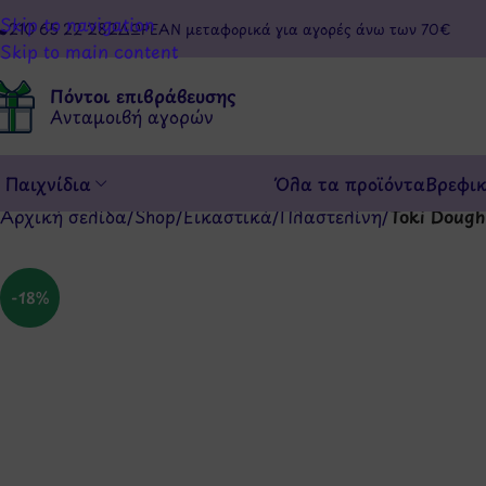
Skip to navigation
210 65 22 282
ΔΩΡΕΑΝ μεταφορικά για αγορές άνω των 70€
Skip to main content
Πόντοι επιβράβευσης
Ανταμοιβή αγορών
Παιχνίδια
Όλα τα προϊόντα
Βρεφι
Αρχική σελίδα
/
Shop
/
Εικαστικά
/
Πλαστελίνη
/
Toki Dough
-18%