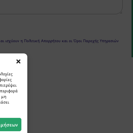
και ισχύουν η
Πολιτική Απορρήτου
και οι
Όροι Παροχής Υπηρεσιών
ολογίες
φορίες
επιτρέψει
μπεριφορά
Η μη
πρώτοι τα νέα και τις π
εάσει
μας.
ιμήσεων