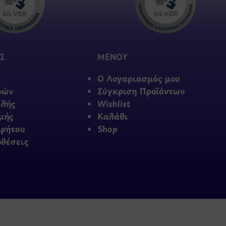
Σ
ΜΕΝΟΥ
Ο Λογαριασμός μου
φών
Σύγκριση Προϊόντων
ολής
Wishlist
μής
Καλάθι
ρρήτου
Shop
οθέσεις