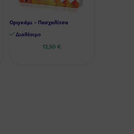
Οριγκάμι – Πασχαλίτσα
Κατασκευή Α
Διαθέσιμo
Διαθέσιμo
12,50
€