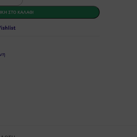
ΚΗ ΣΤΟ ΚΑΛΆΘΙ
shlist
νη