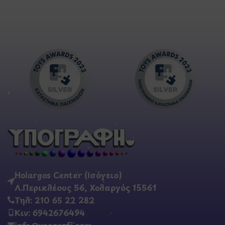
Holargos Center (Ισόγειο)
Λ.Περικλέους 56, Χολαργός 15561
Τηλ: 210 65 22 282
Κιν: 6942676494
info@ypografi.com