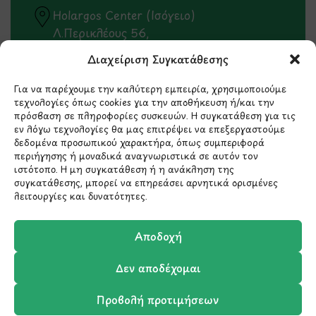
Holargos Center (Ισόγειο)
Λ.Περικλέους 56,
Χολαργός 15561
Διαχείριση Συγκατάθεσης
210 6522282
Για να παρέχουμε την καλύτερη εμπειρία, χρησιμοποιούμε
τεχνολογίες όπως cookies για την αποθήκευση ή/και την
πρόσβαση σε πληροφορίες συσκευών. Η συγκατάθεση για τις
εν λόγω τεχνολογίες θα μας επιτρέψει να επεξεργαστούμε
info@ypografi.com
δεδομένα προσωπικού χαρακτήρα, όπως συμπεριφορά
περιήγησης ή μοναδικά αναγνωριστικά σε αυτόν τον
ιστότοπο. Η μη συγκατάθεση ή η ανάκληση της
Έχετε ερωτήσεις σχετικά με ένα προϊόν ή μια
συγκατάθεσης, μπορεί να επηρεάσει αρνητικά ορισμένες
παραγγελία; Στείλτε μας ένα email και θα
λειτουργίες και δυνατότητες.
επικοινωνήσουμε σύντομα μαζί σας.
Αποδοχή
Δεν αποδέχομαι
Προβολή προτιμήσεων