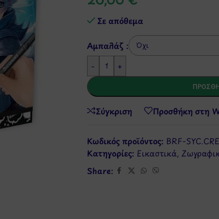
Σε απόθεμα
Αμπαλάζ :
-
+
ΠΡΟΣΘΉ
Σύγκριση
Προσθήκη στη Wi
Κωδικός προϊόντος:
BRF-SYC.CR
Κατηγορίες:
Εικαστικά
,
Ζωγραφι
Share: