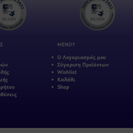
Σ
ΜΕΝΟΥ
Ο Λογαριασμός μου
φών
Σύγκριση Προϊόντων
ολής
Wishlist
μής
Καλάθι
ρρήτου
Shop
οθέσεις