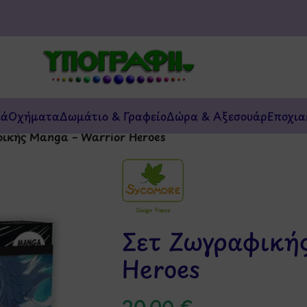
κά
Οχήματα
Δωμάτιο & Γραφείο
Δώρα & Αξεσουάρ
Εποχια
ικής Manga – Warrior Heroes
Σετ Ζωγραφικής
Heroes
20,00
€