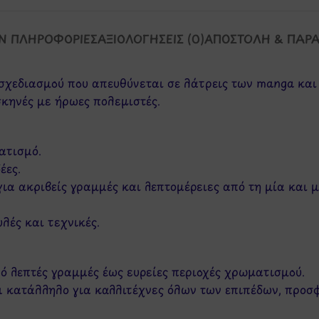
Ν ΠΛΗΡΟΦΟΡΊΕΣ
ΑΞΙΟΛΟΓΉΣΕΙΣ (0)
ΑΠΟΣΤΟΛΉ & ΠΑΡ
τ σχεδιασμού που απευθύνεται σε λάτρεις των manga κα
σκηνές με ήρωες πολεμιστές.
ατισμό.
έες.
ια ακριβείς γραμμές και λεπτομέρειες από τη μία και μ
λές και τεχνικές.
πό λεπτές γραμμές έως ευρείες περιοχές χρωματισμού.
ναι κατάλληλο για καλλιτέχνες όλων των επιπέδων, προσ