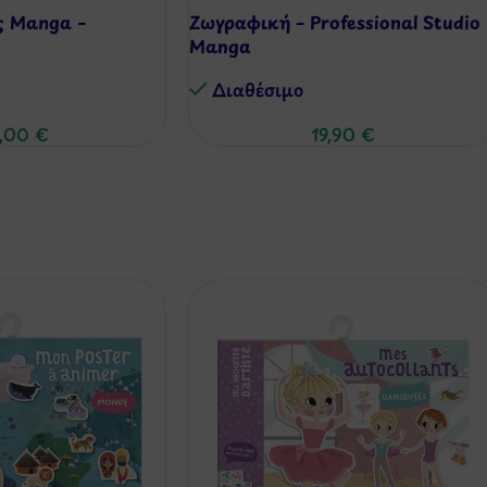
ς Manga –
Ζωγραφική – Professional Studio
Manga
Διαθέσιμo
,00
€
19,90
€