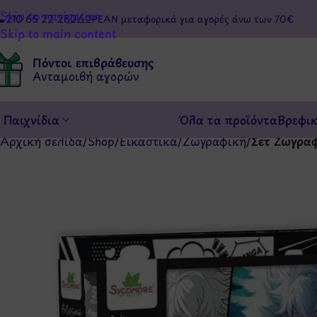
Skip to navigation
210 65 22 282
ΔΩΡΕΑΝ μεταφορικά για αγορές άνω των 70€
Skip to main content
Πόντοι επιβράβευσης
Ανταμοιβή αγορών
Παιχνίδια
Όλα τα προϊόντα
Βρεφι
Αρχική σελίδα
/
Shop
/
Εικαστικά
/
Ζωγραφική
/
Σετ Ζωγραφ