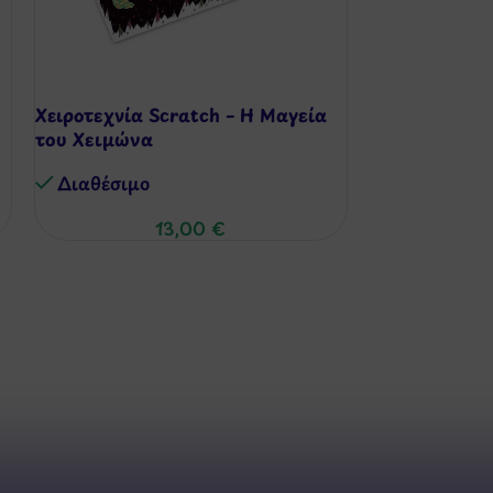
Χειροτεχνία Scratch – Η Μαγεία
Ανακαλύπτω 
του Χειμώνα
Εικόνα – Πτη
Διαθέσιμo
Διαθέσιμo
13,00
€