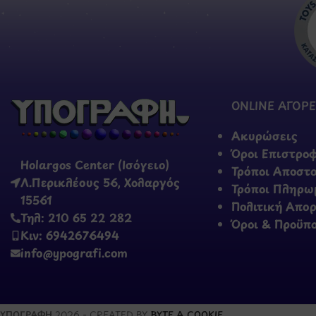
ONLINE ΑΓΟΡΕ
Ακυρώσεις
Όροι Επιστρο
Holargos Center (Ισόγειο)
Τρόποι Αποστ
Λ.Περικλέους 56, Χολαργός
Τρόποι Πληρω
15561
Πολιτική Απο
Τηλ: 210 65 22 282
Όροι & Προϋπ
Κιν: 6942676494
info@ypografi.com
ΥΠΟΓΡΑΦΗ
2026 - CREATED BY
BYTE A COOKIE