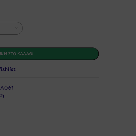
ΚΗ ΣΤΟ ΚΑΛΆΘΙ
shlist
EA061
κή