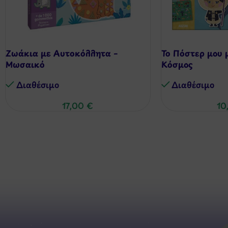
Ζωάκια με Αυτοκόλλητα –
Το Πόστερ μου 
Μωσαικό
Κόσμος
Διαθέσιμo
Διαθέσιμo
17,00
€
10