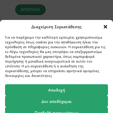
*Αυτός ο ιστότοπος προστατεύεται από το σύστημα
reCAPTCHA και ισχύουν η
Πολιτική Απορρήτου
και οι
Διαχείριση Συγκατάθεσης
Όροι Παροχής Υπηρεσιών
της Google.
Για να παρέχουμε την καλύτερη εμπειρία, χρησιμοποιούμε
τεχνολογίες όπως cookies για την αποθήκευση ή/και την
πρόσβαση σε πληροφορίες συσκευών. Η συγκατάθεση για τις
ΣΤΟΙΧΕΙΑ ΕΠΙΚΟΙΝΩΝΙΑΣ
εν λόγω τεχνολογίες θα μας επιτρέψει να επεξεργαστούμε
δεδομένα προσωπικού χαρακτήρα, όπως συμπεριφορά
περιήγησης ή μοναδικά αναγνωριστικά σε αυτόν τον
Holargos Center (Ισόγειο)
ιστότοπο. Η μη συγκατάθεση ή η ανάκληση της
Λ.Περικλέους 56,
συγκατάθεσης, μπορεί να επηρεάσει αρνητικά ορισμένες
λειτουργίες και δυνατότητες.
Χολαργός 15561
Αποδοχή
210 6522282
Δεν αποδέχομαι
info@ypografi.com
Προβολή προτιμήσεων