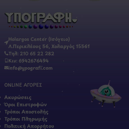
Holargos Center (Ισόγειο)
Λ.Περικλέους 56, Χολαργός 15561
Τηλ: 210 65 22 282
Κιν: 6942676494
info@ypografi.com
ONLINE ΑΓΟΡΕΣ
Ακυρώσεις
Όροι Επιστροφών
Τρόποι Αποστολής
Τρόποι Πληρωμής
Πολιτική Απορρήτου