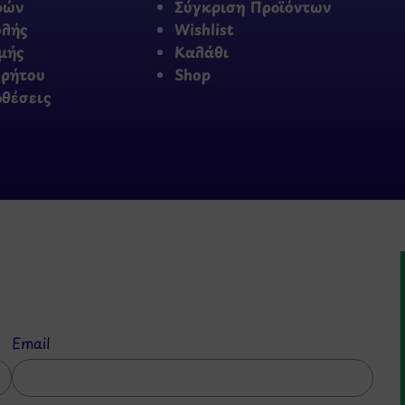
φών
Σύγκριση Προϊόντων
ολής
Wishlist
μής
Καλάθι
ρρήτου
Shop
οθέσεις
Email