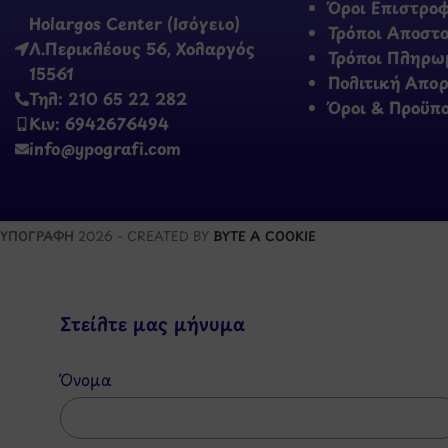
Όροι Επιστρο
Holargos Center (Ισόγειο)
Τρόποι Αποστ
Λ.Περικλέους 56, Χολαργός
Τρόποι Πληρω
15561
Πολιτική Απο
Τηλ: 210 65 22 282
Όροι & Προϋπ
Κιν: 6942676494
info@ypografi.com
ΥΠΟΓΡΑΦΗ
2026 - CREATED BY
BYTE A COOKIE
Στείλτε μας μήνυμα
Όνομα