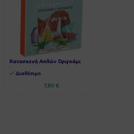
Κατασκευή Απλών Οριγκάμι
Σουπλά Σιλικ
Μαρκαδόρους
Διαθέσιμo
Διαθέσιμo
7,80
€