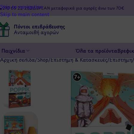
Skip to navigation
210 65 22 282
ΔΩΡΕΑΝ μεταφορικά για αγορές άνω των 70€
Skip to main content
Πόντοι επιβράβευσης
Ανταμοιβή αγορών
Παιχνίδια
Όλα τα προϊόντα
Βρεφι
Αρχική σελίδα
/
Shop
/
Επιστήμη & Κατασκευές
/
Επιστήμη