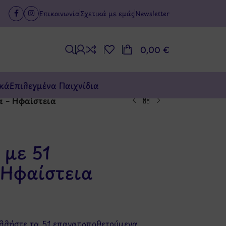
Επικοινωνία
Σχετικά με εμάς
Newsletter
0,00
€
κά
Επιλεγμένα Παιχνίδια
α – Ηφαίστεια
 με 51
 Ηφαίστεια
ολλήστε τα 51 επανατοποθετούμενα