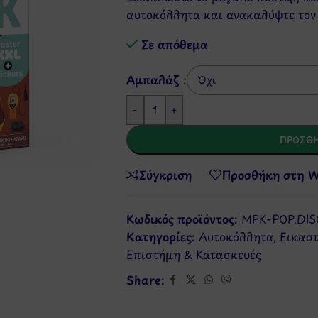
αυτοκόλλητα και ανακαλύψτε τον
Σε απόθεμα
Αμπαλάζ :
-
+
ΠΡΟΣΘΉ
Σύγκριση
Προσθήκη στη Wi
Κωδικός προϊόντος:
MPK-POP.DI
Κατηγορίες:
Αυτοκόλλητα
,
Εικασ
Επιστήμη & Κατασκευές
Share: