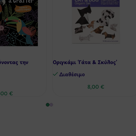
νοντας την
Οριγκάμι ‘Γάτα & Σκύλος’
Διαθέσιμo
8,00
€
,00
€