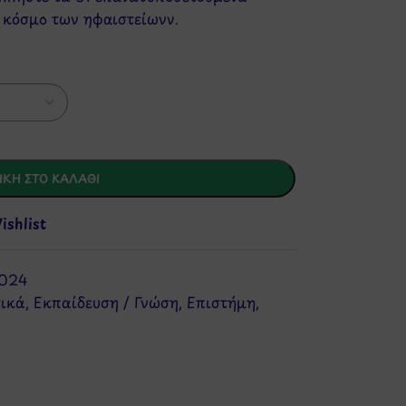
 κόσμο των ηφαιστείωνν.
ΚΗ ΣΤΟ ΚΑΛΆΘΙ
shlist
S024
τικά
,
Εκπαίδευση / Γνώση
,
Επιστήμη
,