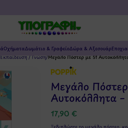
κά
Οχήματα
Δωμάτιο & Γραφείο
Δώρα & Αξεσουάρ
Εποχια
/
Εκπαίδευση / Γνώση
/
Μεγάλο Πόστερ με 51 Αυτοκόλλητ
Μεγάλο Πόστερ
Αυτοκόλλητα –
17,90
€
Ξεδιπλώστε το μεγάλο πόστερ, κ