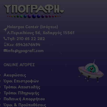
Holargos Center (Ισόγειο)
Λ.Περικλέους 56, Χολαργός 15561
Τηλ: 210 65 22 282
Κιν: 6942676494
info@ypografi.com
ONLINE ΑΓΟΡΕΣ
Ακυρώσεις
Όροι Επιστροφών
Τρόποι Αποστολής
Τρόποι Πληρωμής
Πολιτική Απορρήτου
Όροι & Προϋποθέσεις