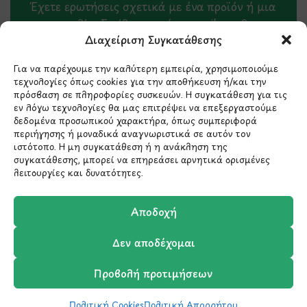
Έχετε ερωτήσεις σχετικά με ένα προϊόν ή μια
παραγγελία; Στείλτε μας ένα email και θα
Διαχείριση Συγκατάθεσης
επικοινωνήσουμε σύντομα μαζί σας.
Για να παρέχουμε την καλύτερη εμπειρία, χρησιμοποιούμε
τεχνολογίες όπως cookies για την αποθήκευση ή/και την
πρόσβαση σε πληροφορίες συσκευών. Η συγκατάθεση για τις
εν λόγω τεχνολογίες θα μας επιτρέψει να επεξεργαστούμε
δεδομένα προσωπικού χαρακτήρα, όπως συμπεριφορά
περιήγησης ή μοναδικά αναγνωριστικά σε αυτόν τον
ιστότοπο. Η μη συγκατάθεση ή η ανάκληση της
συγκατάθεσης, μπορεί να επηρεάσει αρνητικά ορισμένες
λειτουργίες και δυνατότητες.
Μάθετε πρώτοι τα νέα
Αποδοχή
και τις προσφορές
Δεν αποδέχομαι
μας.
Προβολή προτιμήσεων
Πολιτική Cookies
Πολιτική Απορρήτου