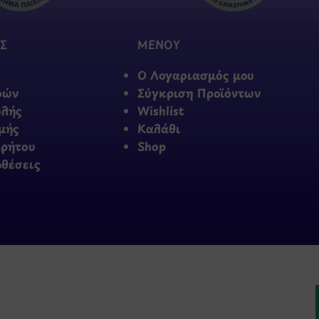
Σ
ΜΕΝΟΥ
Ο Λογαριασμός μου
φών
Σύγκριση Προϊόντων
ολής
Wishlist
μής
Καλάθι
ρρήτου
Shop
οθέσεις