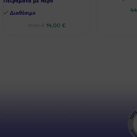
Πειράματα με Νερό
44
Διαθέσιμo
14,00
€
19,00
€