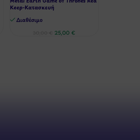
Metal Earth Game of Thrones Red
Διαθέσιμo
Keep-Κατασκευή
Διαθέσιμo
25,00
€
30,00
€