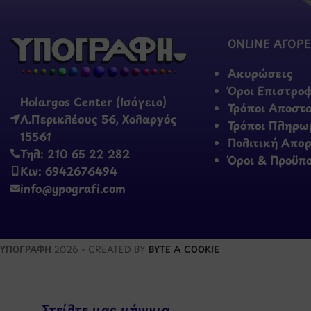
ONLINE ΑΓΟΡΕ
Ακυρώσεις
Όροι Επιστρο
Holargos Center (Ισόγειο)
Τρόποι Αποστ
Λ.Περικλέους 56, Χολαργός
Τρόποι Πληρω
15561
Πολιτική Απο
Τηλ: 210 65 22 282
Όροι & Προϋπ
Κιν: 6942676494
info@ypografi.com
ΥΠΟΓΡΑΦΗ
2026 - CREATED BY
BYTE A COOKIE
Στείλτε μας μήνυμα