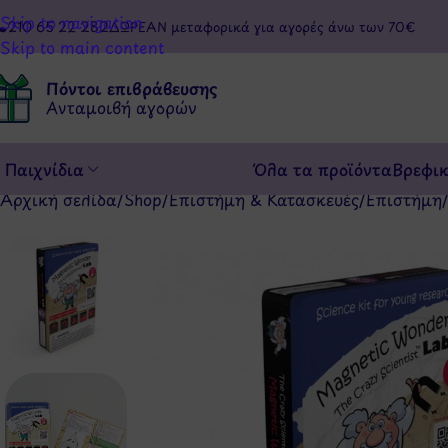
Skip to navigation
210 65 22 282
ΔΩΡΕΑΝ μεταφορικά για αγορές άνω των 70€
Skip to main content
Πόντοι επιβράβευσης
Ανταμοιβή αγορών
Παιχνίδια
Όλα τα προϊόντα
Βρεφι
Αρχική σελίδα
/
Shop
/
Επιστήμη & Κατασκευές
/
Επιστήμη