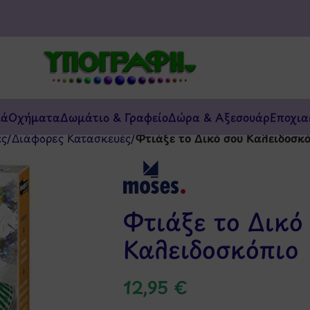
κά
Οχήματα
Δωμάτιο & Γραφείο
Δώρα & Αξεσουάρ
Εποχια
ές
/
Διάφορες Κατασκευές
/
Φτιάξε το Δικό σου Καλειδοσκ
Φτιάξε το Δικό
Καλειδοσκόπιο
12,95
€