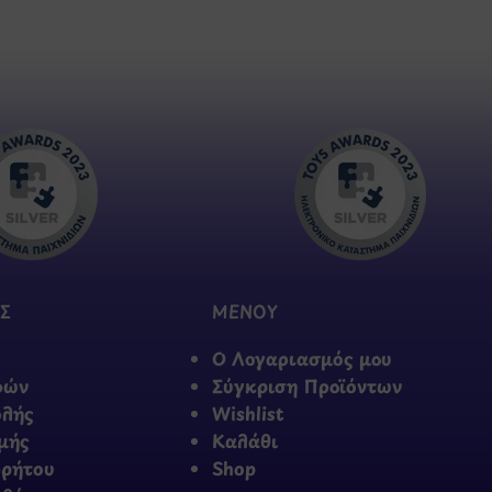
Σ
ΜΕΝΟΥ
Ο Λογαριασμός μου
φών
Σύγκριση Προϊόντων
ολής
Wishlist
μής
Καλάθι
ρρήτου
Shop