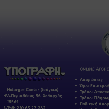
ONLINE ΑΓΟΡΕ
Ακυρώσεις
Όροι Επιστρο
Holargos Center (Ισόγειο)
Τρόποι Αποστ
Λ.Περικλέους 56, Χολαργός
Τρόποι Πληρω
15561
Πολιτική Απο
Τηλ: 210 65 22 282