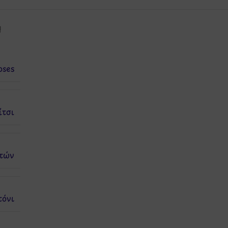
Η
ses
ίτσι
τών
τόνι