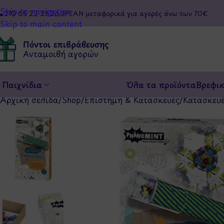
Skip to navigation
210 65 22 282
ΔΩΡΕΑΝ μεταφορικά για αγορές άνω των 70€
Skip to main content
Πόντοι επιβράβευσης
Ανταμοιβή αγορών
Παιχνίδια
Όλα τα προϊόντα
Βρεφι
Αρχική σελίδα
/
Shop
/
Επιστήμη & Κατασκευές
/
Κατασκευ