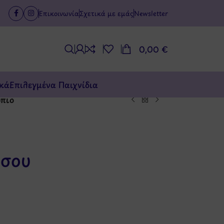
Επικοινωνία
Σχετικά με εμάς
Newsletter
0,00
€
κά
Επιλεγμένα Παιχνίδια
όπιο
 σου