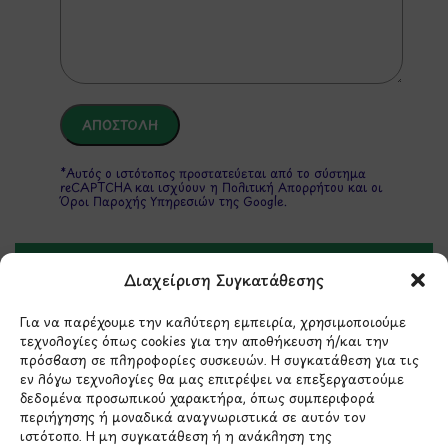
*Αυτός ο ιστότοπος προστατεύεται από το σύστημα
reCAPTCHA και ισχύουν η
Πολιτική Απορρήτου
και οι
Όροι Παροχής Υπηρεσιών
της Google.
Διαχείριση Συγκατάθεσης
ΣΤΟΙΧΕΙΑ ΕΠΙΚΟΙΝΩΝΙΑΣ
Για να παρέχουμε την καλύτερη εμπειρία, χρησιμοποιούμε
τεχνολογίες όπως cookies για την αποθήκευση ή/και την
Holargos Center (Ισόγειο)
πρόσβαση σε πληροφορίες συσκευών. Η συγκατάθεση για τις
Λ.Περικλέους 56,
εν λόγω τεχνολογίες θα μας επιτρέψει να επεξεργαστούμε
Χολαργός 15561
δεδομένα προσωπικού χαρακτήρα, όπως συμπεριφορά
περιήγησης ή μοναδικά αναγνωριστικά σε αυτόν τον
ιστότοπο. Η μη συγκατάθεση ή η ανάκληση της