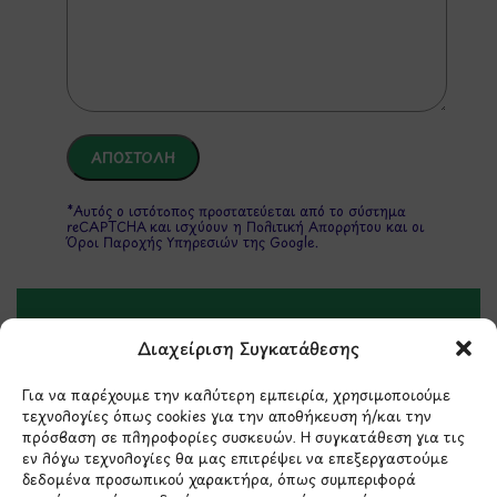
*Αυτός ο ιστότοπος προστατεύεται από το σύστημα
reCAPTCHA και ισχύουν η
Πολιτική Απορρήτου
και οι
Όροι Παροχής Υπηρεσιών
της Google.
ΣΤΟΙΧΕΙΑ ΕΠΙΚΟΙΝΩΝΙΑΣ
Διαχείριση Συγκατάθεσης
Για να παρέχουμε την καλύτερη εμπειρία, χρησιμοποιούμε
Holargos Center (Ισόγειο)
τεχνολογίες όπως cookies για την αποθήκευση ή/και την
Λ.Περικλέους 56,
πρόσβαση σε πληροφορίες συσκευών. Η συγκατάθεση για τις
Χολαργός 15561
εν λόγω τεχνολογίες θα μας επιτρέψει να επεξεργαστούμε
δεδομένα προσωπικού χαρακτήρα, όπως συμπεριφορά