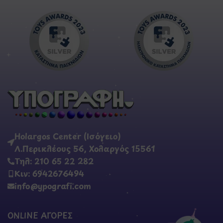
Holargos Center (Ισόγειο)
Λ.Περικλέους 56, Χολαργός 15561
Τηλ: 210 65 22 282
Κιν: 6942676494
info@ypografi.com
ONLINE ΑΓΟΡΕΣ