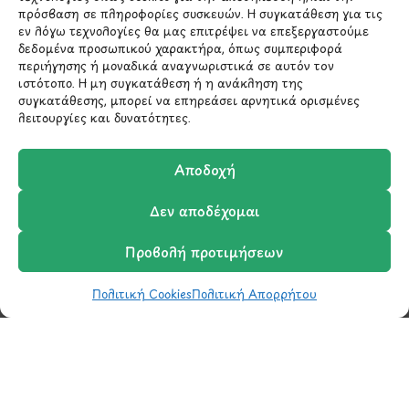
πρόσβαση σε πληροφορίες συσκευών. Η συγκατάθεση για τις
εν λόγω τεχνολογίες θα μας επιτρέψει να επεξεργαστούμε
210 6522282
δεδομένα προσωπικού χαρακτήρα, όπως συμπεριφορά
περιήγησης ή μοναδικά αναγνωριστικά σε αυτόν τον
ιστότοπο. Η μη συγκατάθεση ή η ανάκληση της
info@ypografi.com
συγκατάθεσης, μπορεί να επηρεάσει αρνητικά ορισμένες
λειτουργίες και δυνατότητες.
Έχετε ερωτήσεις σχετικά με ένα προϊόν ή μια
Αποδοχή
παραγγελία; Στείλτε μας ένα email και θα
επικοινωνήσουμε σύντομα μαζί σας.
Δεν αποδέχομαι
Προβολή προτιμήσεων
Πολιτική Cookies
Πολιτική Απορρήτου
Shop
Wishlist
Καλάθι
Σύγκριση
Ο Λογαριασμός μου