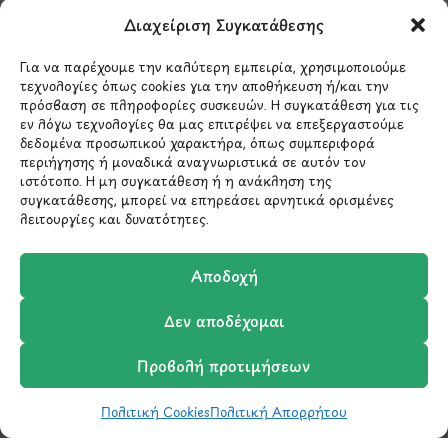
Λ.Περικλέους 56,
Διαχείριση Συγκατάθεσης
Χολαργός 15561
Για να παρέχουμε την καλύτερη εμπειρία, χρησιμοποιούμε
τεχνολογίες όπως cookies για την αποθήκευση ή/και την
210 6522282
πρόσβαση σε πληροφορίες συσκευών. Η συγκατάθεση για τις
εν λόγω τεχνολογίες θα μας επιτρέψει να επεξεργαστούμε
δεδομένα προσωπικού χαρακτήρα, όπως συμπεριφορά
info@ypografi.com
περιήγησης ή μοναδικά αναγνωριστικά σε αυτόν τον
ιστότοπο. Η μη συγκατάθεση ή η ανάκληση της
συγκατάθεσης, μπορεί να επηρεάσει αρνητικά ορισμένες
Έχετε ερωτήσεις σχετικά με ένα προϊόν ή μια
λειτουργίες και δυνατότητες.
παραγγελία; Στείλτε μας ένα email και θα
επικοινωνήσουμε σύντομα μαζί σας.
Αποδοχή
Δεν αποδέχομαι
Προβολή προτιμήσεων
Πολιτική Cookies
Πολιτική Απορρήτου
Shop
Wishlist
Καλάθι
Σύγκριση
Ο Λογαριασμός μου