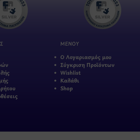
Σ
ΜΕΝΟΥ
Ο Λογαριασμός μου
φών
Σύγκριση Προϊόντων
ολής
Wishlist
μής
Καλάθι
ρρήτου
Shop
οθέσεις