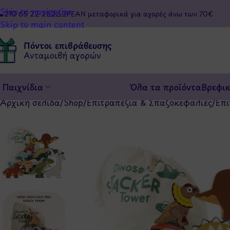
Skip to navigation
210 65 22 282
ΔΩΡΕΑΝ μεταφορικά για αγορές άνω των 70€
Skip to main content
Πόντοι επιβράβευσης
Ανταμοιβή αγορών
Παιχνίδια
Όλα τα προϊόντα
Βρεφι
Αρχική σελίδα
/
Shop
/
Επιτραπέζια & Σπαζοκεφαλιές
/
Επι