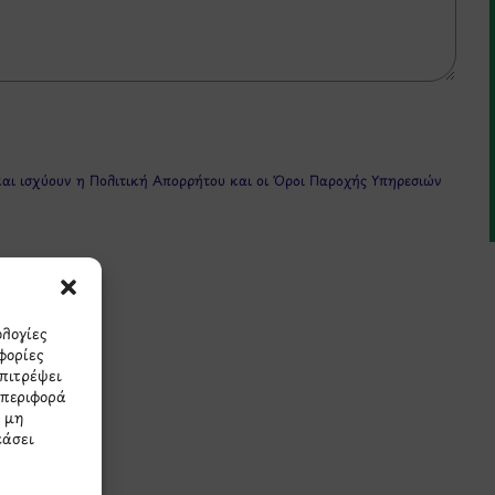
και ισχύουν η
Πολιτική Απορρήτου
και οι
Όροι Παροχής Υπηρεσιών
ολογίες
φορίες
επιτρέψει
μπεριφορά
πρώτοι τα νέα και τις π
Η μη
εάσει
μας.