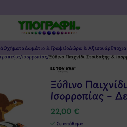
κά
Οχήματα
Δωμάτιο & Γραφείο
Δώρα & Αξεσουάρ
Εποχια
τραπέζια
/
Ισορροπίας
/
Ξύλινο Παιχνίδι Στοίβαξης & Ισορ
Ξύλινο Παιχνίδ
Ισορροπίας – Δ
22,00
€
Σε απόθεμα