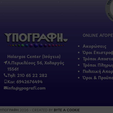
ONLINE ΑΓΟΡΕ
Ακυρώσεις
Όροι Επιστρο
Holargos Center (Ισόγειο)
Τρόποι Αποστ
Λ.Περικλέους 56, Χολαργός
Τρόποι Πληρω
15561
Πολιτική Απο
Τηλ: 210 65 22 282
Όροι & Προϋπ
Κιν: 6942676494
info@ypografi.com
ΥΠΟΓΡΑΦΗ
2026 - CREATED BY
BYTE A COOKIE