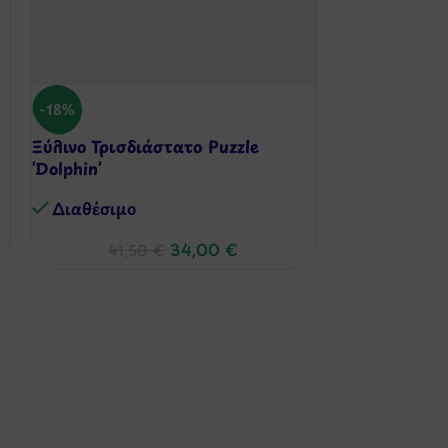
-18%
-27%
Ξύλινο Τρισδιάστατο Puzzle
Δρόμος & Αυ
‘Dolphin’
Διαθέσιμo
Διαθέσιμo
55,
34,00
€
41,50
€