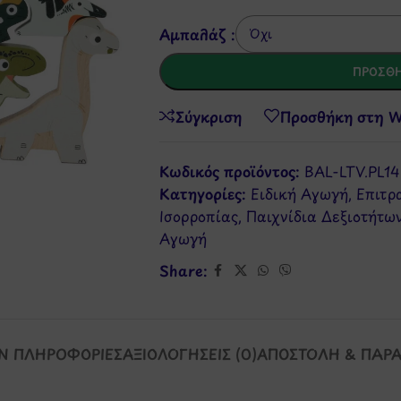
Αμπαλάζ :
ΠΡΟΣΘΉ
Σύγκριση
Προσθήκη στη Wi
Κωδικός προϊόντος:
BAL-LTV.PL14
Κατηγορίες:
Ειδική Αγωγή
,
Επιτρ
Ισορροπίας
,
Παιχνίδια Δεξιοτήτω
Αγωγή
Share:
Ν ΠΛΗΡΟΦΟΡΊΕΣ
ΑΞΙΟΛΟΓΉΣΕΙΣ (0)
ΑΠΟΣΤΟΛΉ & ΠΑΡ