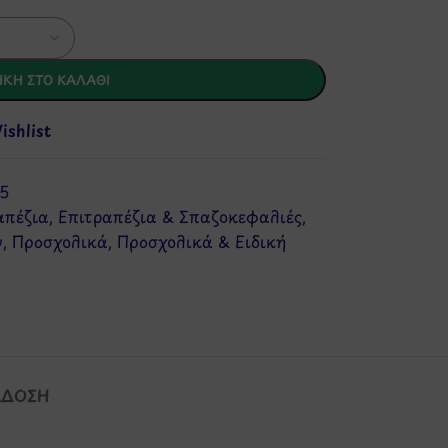
ΚΗ ΣΤΟ ΚΑΛΆΘΙ
shlist
5
απέζια
,
Επιτραπέζια & Σπαζοκεφαλιές
,
ν
,
Προσχολικά
,
Προσχολικά & Ειδική
ΆΔΟΣΗ