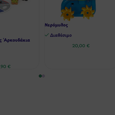
Νερόμυλος
Διαθέσιμo
ς ‘Αρκουδάκια
20,00
€
,90
€