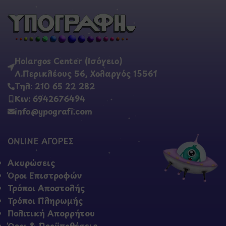
Holargos Center (Ισόγειο)
Λ.Περικλέους 56, Χολαργός 15561
Τηλ: 210 65 22 282
Κιν: 6942676494
info@ypografi.com
ONLINE ΑΓΟΡΕΣ
Ακυρώσεις
Όροι Επιστροφών
Τρόποι Αποστολής
Τρόποι Πληρωμής
Πολιτική Απορρήτου
Όροι & Προϋποθέσεις