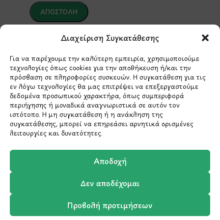
*Αυτός ο ιστότοπος προστατεύεται από το σύστημα
Διαχείριση Συγκατάθεσης
reCAPTCHA και ισχύουν η
Πολιτική Απορρήτου
και οι
Όροι Παροχής Υπηρεσιών
της Google.
Για να παρέχουμε την καλύτερη εμπειρία, χρησιμοποιούμε
τεχνολογίες όπως cookies για την αποθήκευση ή/και την
πρόσβαση σε πληροφορίες συσκευών. Η συγκατάθεση για τις
εν λόγω τεχνολογίες θα μας επιτρέψει να επεξεργαστούμε
ΣΤΟΙΧΕΙΑ ΕΠΙΚΟΙΝΩΝΙΑΣ
δεδομένα προσωπικού χαρακτήρα, όπως συμπεριφορά
περιήγησης ή μοναδικά αναγνωριστικά σε αυτόν τον
ιστότοπο. Η μη συγκατάθεση ή η ανάκληση της
Holargos Center (Ισόγειο)
συγκατάθεσης, μπορεί να επηρεάσει αρνητικά ορισμένες
Λ.Περικλέους 56,
λειτουργίες και δυνατότητες.
Χολαργός 15561
Αποδοχή
210 6522282
Δεν αποδέχομαι
info@ypografi.com
Προβολή προτιμήσεων