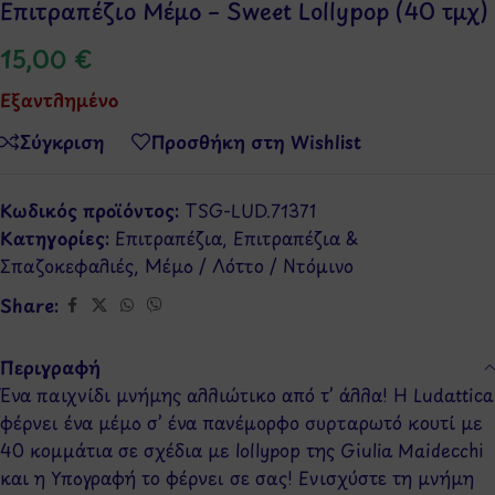
Επιτραπέζιο Μέμο – Sweet Lollypop (40 τμχ)
15,00
€
Εξαντλημένο
Σύγκριση
Προσθήκη στη Wishlist
Κωδικός προϊόντος:
TSG-LUD.71371
Κατηγορίες:
Επιτραπέζια
,
Επιτραπέζια &
Σπαζοκεφαλιές
,
Μέμο / Λόττο / Ντόμινο
Share:
Περιγραφή
Ένα παιχνίδι μνήμης αλλιώτικο από τ’ άλλα! Η Ludattica
φέρνει ένα μέμο σ’ ένα πανέμορφο συρταρωτό κουτί με
40 κομμάτια σε σχέδια με lollypop της Giulia Maidecchi
και η Υπογραφή το φέρνει σε σας! Ενισχύστε τη μνήμη