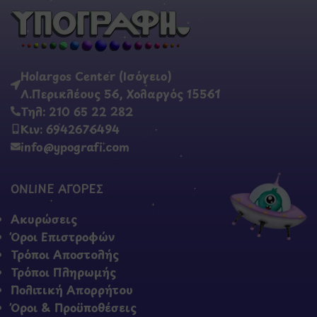
Holargos Center (Ισόγειο)
Λ.Περικλέους 56, Χολαργός 15561
Τηλ: 210 65 22 282
Κιν: 6942676494
info@ypografi.com
ONLINE ΑΓΟΡΕΣ
Ακυρώσεις
Όροι Επιστροφών
Τρόποι Αποστολής
Τρόποι Πληρωμής
Πολιτική Απορρήτου
Όροι & Προϋποθέσεις