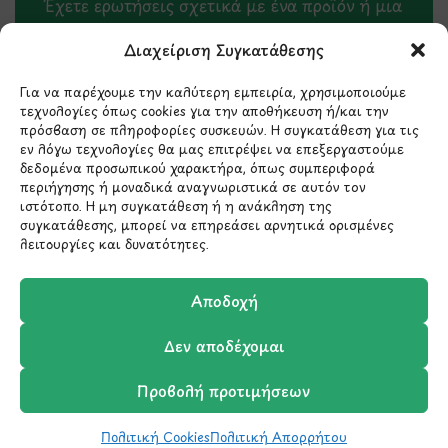
Έχετε ερωτήσεις σχετικά με ένα προϊόν ή μια
παραγγελία; Στείλτε μας ένα email και θα
Διαχείριση Συγκατάθεσης
επικοινωνήσουμε σύντομα μαζί σας.
Για να παρέχουμε την καλύτερη εμπειρία, χρησιμοποιούμε
τεχνολογίες όπως cookies για την αποθήκευση ή/και την
πρόσβαση σε πληροφορίες συσκευών. Η συγκατάθεση για τις
εν λόγω τεχνολογίες θα μας επιτρέψει να επεξεργαστούμε
δεδομένα προσωπικού χαρακτήρα, όπως συμπεριφορά
περιήγησης ή μοναδικά αναγνωριστικά σε αυτόν τον
ιστότοπο. Η μη συγκατάθεση ή η ανάκληση της
συγκατάθεσης, μπορεί να επηρεάσει αρνητικά ορισμένες
λειτουργίες και δυνατότητες.
Μάθετε πρώτοι τα νέα
Αποδοχή
και τις προσφορές
Δεν αποδέχομαι
μας.
Προβολή προτιμήσεων
Πολιτική Cookies
Πολιτική Απορρήτου