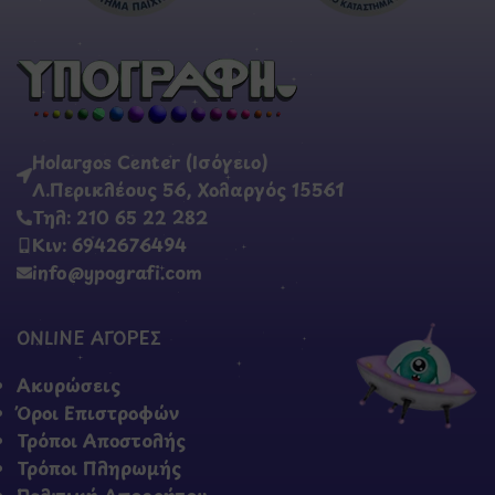
Holargos Center (Ισόγειο)
Λ.Περικλέους 56, Χολαργός 15561
Τηλ: 210 65 22 282
Κιν: 6942676494
info@ypografi.com
ONLINE ΑΓΟΡΕΣ
Ακυρώσεις
Όροι Επιστροφών
Τρόποι Αποστολής
Τρόποι Πληρωμής