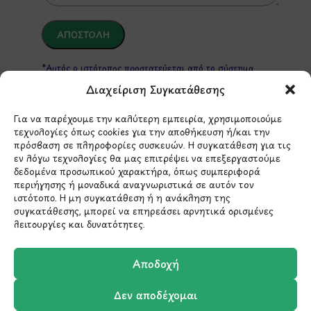
*Αυτός ο ιστότοπος προστατεύεται από το σύστημα
reCAPTCHA και ισχύουν η
Πολιτική Απορρήτου
και οι
Όροι Παροχής Υπηρεσιών
της Google.
Διαχείριση Συγκατάθεσης
Για να παρέχουμε την καλύτερη εμπειρία, χρησιμοποιούμε
τεχνολογίες όπως cookies για την αποθήκευση ή/και την
ΣΤΟΙΧΕΙΑ ΕΠΙΚΟΙΝΩΝΙΑΣ
πρόσβαση σε πληροφορίες συσκευών. Η συγκατάθεση για τις
εν λόγω τεχνολογίες θα μας επιτρέψει να επεξεργαστούμε
δεδομένα προσωπικού χαρακτήρα, όπως συμπεριφορά
Holargos Center (Ισόγειο)
περιήγησης ή μοναδικά αναγνωριστικά σε αυτόν τον
ιστότοπο. Η μη συγκατάθεση ή η ανάκληση της
Λ.Περικλέους 56,
συγκατάθεσης, μπορεί να επηρεάσει αρνητικά ορισμένες
Χολαργός 15561
λειτουργίες και δυνατότητες.
210 6522282
Αποδοχή
Δεν αποδέχομαι
info@ypografi.com