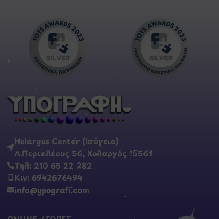
Holargos Center (Ισόγειο)
Λ.Περικλέους 56, Χολαργός 15561
Τηλ: 210 65 22 282
Κιν: 6942676494
info@ypografi.com
ONLINE ΑΓΟΡΕΣ