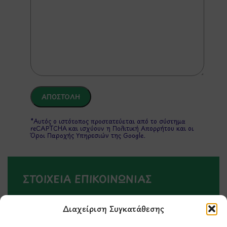
*Αυτός ο ιστότοπος προστατεύεται από το σύστημα
reCAPTCHA και ισχύουν η
Πολιτική Απορρήτου
και οι
Όροι Παροχής Υπηρεσιών
της Google.
ΣΤΟΙΧΕΙΑ ΕΠΙΚΟΙΝΩΝΙΑΣ
Holargos Center (Ισόγειο)
Διαχείριση Συγκατάθεσης
Λ.Περικλέους 56,