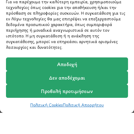
Για να παρέχουμε την καλύτερη εμπειρία, χρησιμοποιούμε
Χολαργός 15561
τεχνολογίες όπως cookies για την αποθήκευση ή/και την
πρόσβαση σε πληροφορίες συσκευών. Η συγκατάθεση για τις
εν λόγω τεχνολογίες θα μας επιτρέψει να επεξεργαστούμε
210 6522282
δεδομένα προσωπικού χαρακτήρα, όπως συμπεριφορά
περιήγησης ή μοναδικά αναγνωριστικά σε αυτόν τον
ιστότοπο. Η μη συγκατάθεση ή η ανάκληση της
info@ypografi.com
συγκατάθεσης, μπορεί να επηρεάσει αρνητικά ορισμένες
λειτουργίες και δυνατότητες.
Έχετε ερωτήσεις σχετικά με ένα προϊόν ή μια
παραγγελία; Στείλτε μας ένα email και θα
Αποδοχή
επικοινωνήσουμε σύντομα μαζί σας.
Δεν αποδέχομαι
Προβολή προτιμήσεων
Πολιτική Cookies
Πολιτική Απορρήτου
Shop
Wishlist
Καλάθι
Σύγκριση
Ο Λογαριασμός μου