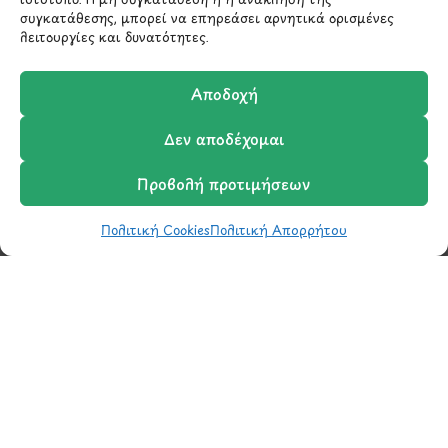
συγκατάθεσης, μπορεί να επηρεάσει αρνητικά ορισμένες
λειτουργίες και δυνατότητες.
Αποδοχή
Δεν αποδέχομαι
Προβολή προτιμήσεων
Μάθετε πρώτοι τα νέα
και τις προσφορές
Πολιτική Cookies
Πολιτική Απορρήτου
Shop
Wishlist
Καλάθι
Σύγκριση
Ο Λογαριασμός μου
μας.
Έχω διαβάσει και συμφωνώ με την