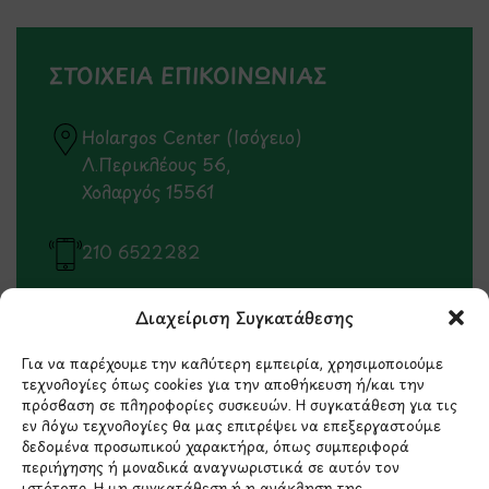
ΣΤΟΙΧΕΙΑ ΕΠΙΚΟΙΝΩΝΙΑΣ
Holargos Center (Ισόγειο)
Λ.Περικλέους 56,
Χολαργός 15561
210 6522282
info@ypografi.com
Διαχείριση Συγκατάθεσης
Για να παρέχουμε την καλύτερη εμπειρία, χρησιμοποιούμε
Έχετε ερωτήσεις σχετικά με ένα προϊόν ή μια
τεχνολογίες όπως cookies για την αποθήκευση ή/και την
πρόσβαση σε πληροφορίες συσκευών. Η συγκατάθεση για τις
παραγγελία; Στείλτε μας ένα email και θα
εν λόγω τεχνολογίες θα μας επιτρέψει να επεξεργαστούμε
επικοινωνήσουμε σύντομα μαζί σας.
δεδομένα προσωπικού χαρακτήρα, όπως συμπεριφορά
περιήγησης ή μοναδικά αναγνωριστικά σε αυτόν τον
ιστότοπο. Η μη συγκατάθεση ή η ανάκληση της