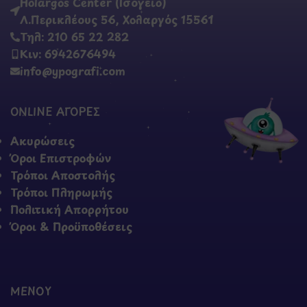
Holargos Center (Ισόγειο)
Λ.Περικλέους 56, Χολαργός 15561
Τηλ: 210 65 22 282
Κιν: 6942676494
info@ypografi.com
ONLINE ΑΓΟΡΕΣ
Ακυρώσεις
Όροι Επιστροφών
Τρόποι Αποστολής
Τρόποι Πληρωμής
Πολιτική Απορρήτου
Όροι & Προϋποθέσεις
ΜΕΝΟΥ