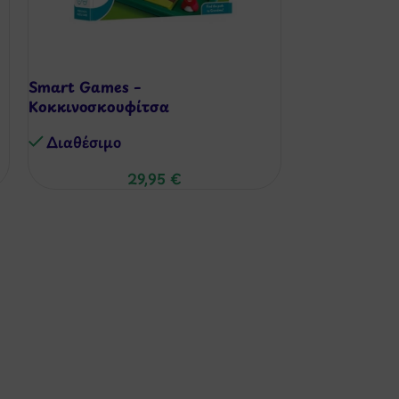
Smart Games –
Smart Games
Κοκκινοσκουφίτσα
Χρώματος (1
Διαθέσιμo
Διαθέσιμo
29,95
€