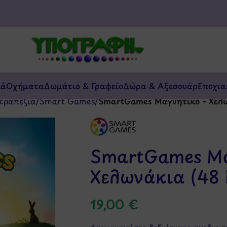
κά
Οχήματα
Δωμάτιο & Γραφείο
Δώρα & Αξεσουάρ
Εποχια
τραπέζια
/
Smart Games
/
SmartGames Μαγνητικό – Χελω
SmartGames Μα
Χελωνάκια (48 
19,00
€