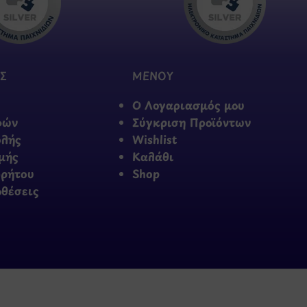
Σ
ΜΕΝΟΥ
Ο Λογαριασμός μου
φών
Σύγκριση Προϊόντων
ολής
Wishlist
μής
Καλάθι
ρρήτου
Shop
οθέσεις