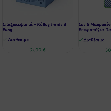
Σπαζοκεφαλιά – Κύβος Inside 3
Σετ 5 Μαυροπίν
Easy
Επιτραπέζια Παι
Board Games
Διαθέσιμo
Διαθέσιμo
21,00
€
30