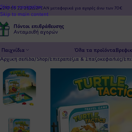
Skip to navigation
210 65 22 282
ΔΩΡΕΑΝ μεταφορικά για αγορές άνω των 70€
Skip to main content
Πόντοι επιβράβευσης
Ανταμοιβή αγορών
Παιχνίδια
Όλα τα προϊόντα
Βρεφι
Αρχική σελίδα
/
Shop
/
Επιτραπέζια & Σπαζοκεφαλιές
/
Επι