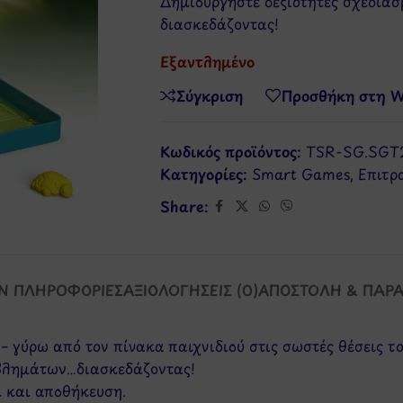
Δημιουργήστε δεξιότητες σχεδια
διασκεδάζοντας!
Εξαντλημένο
Σύγκριση
Προσθήκη στη Wi
Κωδικός προϊόντος:
TSR-SG.SGT
Κατηγορίες:
Smart Games
,
Επιτρ
Share:
Ν ΠΛΗΡΟΦΟΡΊΕΣ
ΑΞΙΟΛΟΓΉΣΕΙΣ (0)
ΑΠΟΣΤΟΛΉ & ΠΑΡ
– γύρω από τον πίνακα παιχνιδιού στις σωστές θέσεις το
οβλημάτων…διασκεδάζοντας!
ι και αποθήκευση.