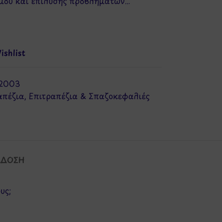
σμού και επίλυσης προβλημάτων…
shlist
2003
απέζια
,
Επιτραπέζια & Σπαζοκεφαλιές
ΆΔΟΣΗ
υς;