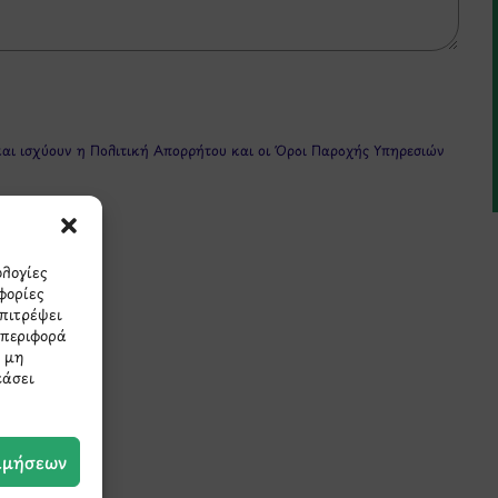
και ισχύουν η
Πολιτική Απορρήτου
και οι
Όροι Παροχής Υπηρεσιών
ολογίες
φορίες
επιτρέψει
μπεριφορά
Η μη
πρώτοι τα νέα και τις π
εάσει
μας.
ιμήσεων