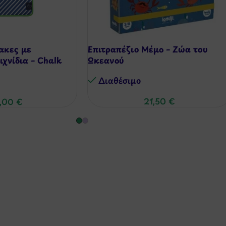
ακες με
Επιτραπέζιο Mέμο – Ζώα του
χνίδια – Chalk
Ωκεανού
Διαθέσιμo
21,50
€
,00
€