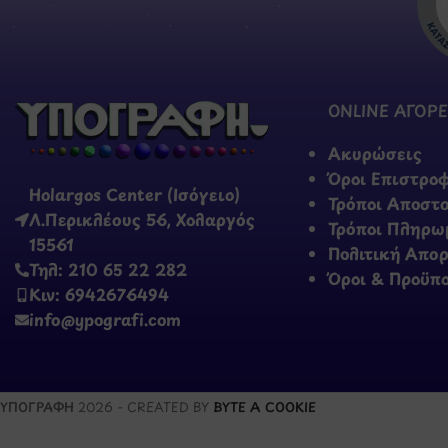
ONLINE ΑΓΟΡΕ
Ακυρώσεις
Όροι Επιστρο
Holargos Center (Ισόγειο)
Τρόποι Αποστ
Λ.Περικλέους 56, Χολαργός
Τρόποι Πληρω
15561
Πολιτική Απο
Τηλ: 210 65 22 282
Όροι & Προϋπ
Κιν: 6942676494
info@ypografi.com
ΥΠΟΓΡΑΦΗ
2026 - CREATED BY
BYTE A COOKIE