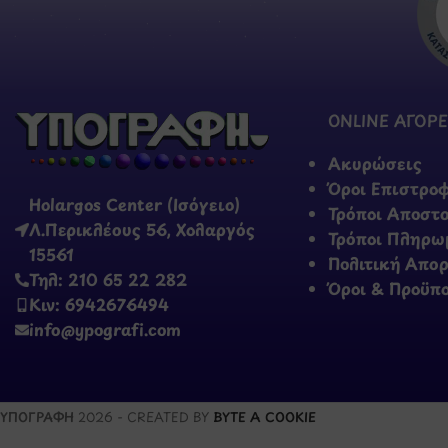
ONLINE ΑΓΟΡΕ
Ακυρώσεις
Όροι Επιστρο
Holargos Center (Ισόγειο)
Τρόποι Αποστ
Λ.Περικλέους 56, Χολαργός
Τρόποι Πληρω
15561
Πολιτική Απο
Τηλ: 210 65 22 282
Όροι & Προϋπ
Κιν: 6942676494
info@ypografi.com
ΥΠΟΓΡΑΦΗ
2026 - CREATED BY
BYTE A COOKIE