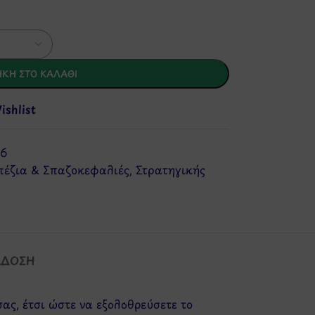
ΚΗ ΣΤΟ ΚΑΛΆΘΙ
shlist
16
πέζια & Σπαζοκεφαλιές
,
Στρατηγικής
ΆΔΟΣΗ
ας, έτσι ώστε να εξολοθρεύσετε το