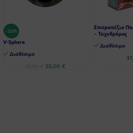
Επιτραπέζιο Π
-20%
– Ταχυδρόμος
V-Sphere
Διαθέσιμo
Διαθέσιμo
37
20,00
€
25,00
€