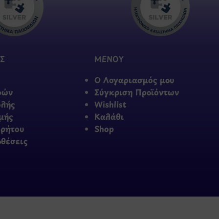
Σ
ΜΕΝΟΥ
Ο Λογαριασμός μου
φών
Σύγκριση Προϊόντων
ολής
Wishlist
μής
Καλάθι
ρρήτου
Shop
οθέσεις