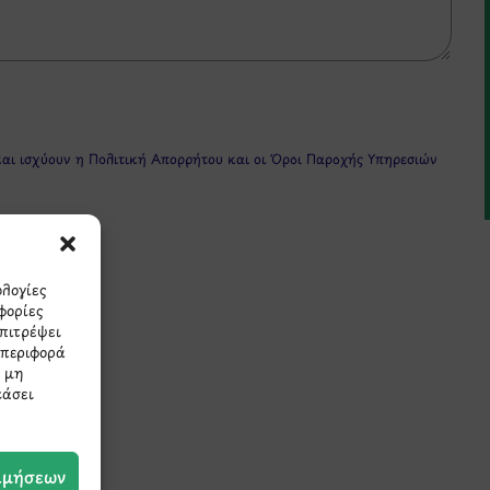
και ισχύουν η
Πολιτική Απορρήτου
και οι
Όροι Παροχής Υπηρεσιών
ολογίες
φορίες
επιτρέψει
μπεριφορά
Η μη
πρώτοι τα νέα και τις π
εάσει
μας.
ιμήσεων