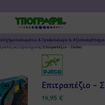
κά
Οχήματα
Δωμάτιο & Γραφείο
Δώρα & Αξεσουάρ
Εποχια
τραπέζια
/
Στρατηγικής
/
Επιτραπέζιο – Σκάκι
Επιτραπέζιο – 
14,95
€