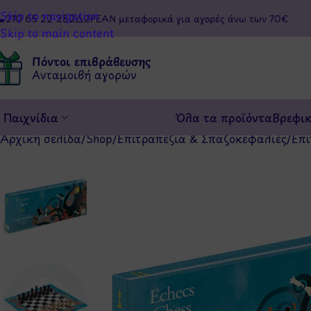
Skip to navigation
210 65 22 282
ΔΩΡΕΑΝ μεταφορικά για αγορές άνω των 70€
Skip to main content
Πόντοι επιβράβευσης
Ανταμοιβή αγορών
Παιχνίδια
Όλα τα προϊόντα
Βρεφι
Αρχική σελίδα
/
Shop
/
Επιτραπέζια & Σπαζοκεφαλιές
/
Επι