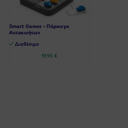
Smart Games – Πάρκινγκ
Smart Games 
Αυτοκινήτων
60 Προκλήσει
Διαθέσιμo
Διαθέσιμo
19,95
€