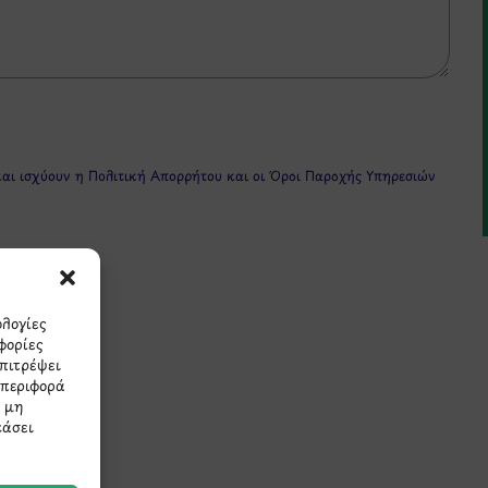
και ισχύουν η
Πολιτική Απορρήτου
και οι
Όροι Παροχής Υπηρεσιών
ολογίες
φορίες
επιτρέψει
μπεριφορά
πρώτοι τα νέα και τις π
Η μη
εάσει
μας.