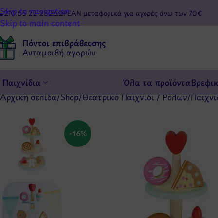
Skip to navigation
210 65 22 282
ΔΩΡΕΑΝ μεταφορικά για αγορές άνω των 70€
Skip to main content
Πόντοι επιβράβευσης
Ανταμοιβή αγορών
Παιχνίδια
Όλα τα προϊόντα
Βρεφι
Αρχική σελίδα
/
Shop
/
Θεατρικό Παιχνίδι / Ρόλων
/
Παιχνί
-16%