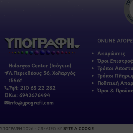
ONLINE ΑΓΟΡΕ
Ακυρώσεις
Όροι Επιστρο
Holargos Center (Ισόγειο)
Τρόποι Αποστ
Λ.Περικλέους 56, Χολαργός
Τρόποι Πληρω
15561
Πολιτική Απο
Τηλ: 210 65 22 282
Όροι & Προϋπ
Κιν: 6942676494
info@ypografi.com
ΥΠΟΓΡΑΦΗ
2026 - CREATED BY
BYTE A COOKIE