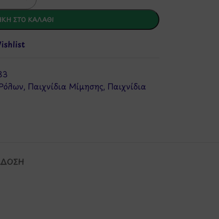
ΚΗ ΣΤΟ ΚΑΛΆΘΙ
shlist
83
 Ρόλων
,
Παιχνίδια Μίμησης
,
Παιχνίδια
ΆΔΟΣΗ