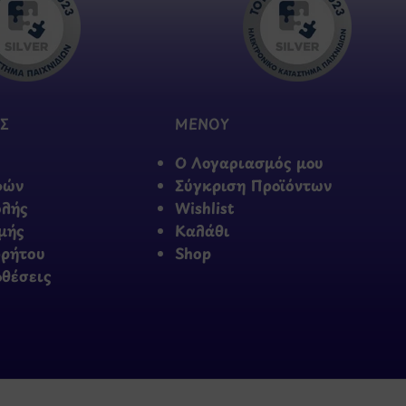
Σ
ΜΕΝΟΥ
Ο Λογαριασμός μου
φών
Σύγκριση Προϊόντων
ολής
Wishlist
μής
Καλάθι
ρρήτου
Shop
οθέσεις