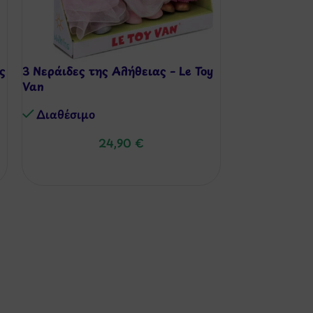
ς
3 Νεράιδες της Αλήθειας – Le Toy
-15%
Van
Ξύλινο Καλά
Διαθέσιμo
Scanner
24,90
€
Διαθέσιμo
57,