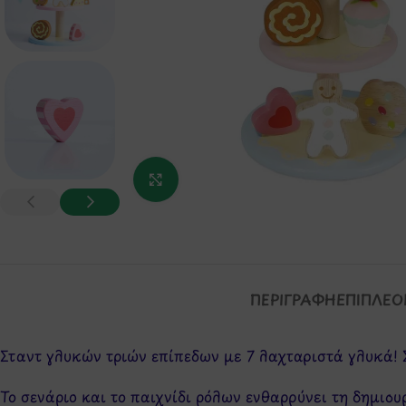
Κάντε κλικ για μεγέθυνση
ΠΕΡΙΓΡΑΦΉ
ΕΠΙΠΛΈΟ
Σταντ γλυκών τριών επίπεδων με 7 λαχταριστά γλυκά! 
Το σενάριο και το παιχνίδι ρόλων ενθαρρύνει τη δημιο