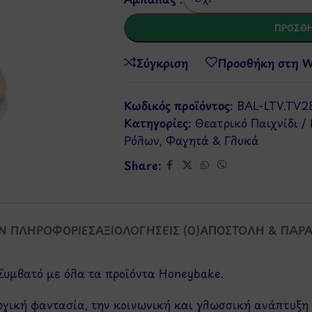
ΠΡΟΣΘΉ
Σύγκριση
Προσθήκη στη Wi
Κωδικός προϊόντος:
ΒAL-LTV.TV2
Κατηγορίες:
Θεατρικό Παιχνίδι /
Ρόλων
,
Φαγητά & Γλυκά
Share:
Ν ΠΛΗΡΟΦΟΡΊΕΣ
ΑΞΙΟΛΟΓΉΣΕΙΣ (0)
ΑΠΟΣΤΟΛΉ & ΠΑΡ
Συμβατό με όλα τα προϊόντα Honeybake.
υργική φαντασία, την κοινωνική και γλωσσική ανάπτυξη