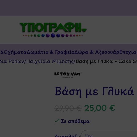
κά
Οχήματα
Δωμάτιο & Γραφείο
Δώρα & Αξεσουάρ
Εποχια
δια Ρόλων
/
Παιχνίδια Μίμησης
/
Βάση με Γλυκά – Cake S
Βάση με Γλυκά 
25,00
€
29,90
€
Σε απόθεμα
Αμπαλάζ :