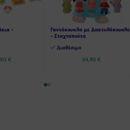
κια –
Γαντόκουκλα με Δακτυλόκουκλε
– Σταχτοπούτα
Διαθέσιμo
,50
€
34,90
€