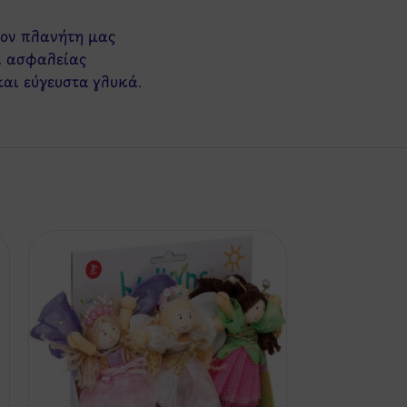
τον πλανήτη μας
α ασφαλείας
και εύγευστα γλυκά.