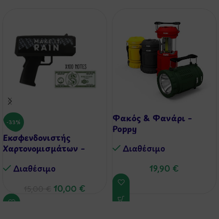
Φακός & Φανάρι –
-33%
Poppy
Εκσφενδονιστής
Χαρτονομισμάτων –
Διαθέσιμo
Make it Rain – Money
Διαθέσιμo
19,90
€
Maker
10,00
€
15,00
€