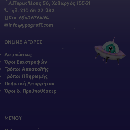
Λ.Περικλέους 56, Χολαργός 15561
Τηλ: 210 65 22 282
Κιν: 6942676494
info@ypografi.com
ONLINE ΑΓΟΡΕΣ
Ακυρώσεις
Όροι Επιστροφών
Τρόποι Αποστολής
Τρόποι Πληρωμής
Πολιτική Απορρήτου
Όροι & Προϋποθέσεις
ΜΕΝΟΥ