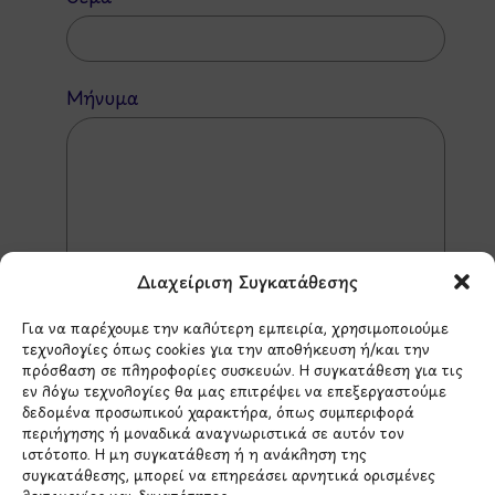
Μήνυμα
Διαχείριση Συγκατάθεσης
Για να παρέχουμε την καλύτερη εμπειρία, χρησιμοποιούμε
τεχνολογίες όπως cookies για την αποθήκευση ή/και την
πρόσβαση σε πληροφορίες συσκευών. Η συγκατάθεση για τις
εν λόγω τεχνολογίες θα μας επιτρέψει να επεξεργαστούμε
δεδομένα προσωπικού χαρακτήρα, όπως συμπεριφορά
*Αυτός ο ιστότοπος προστατεύεται από το σύστημα
περιήγησης ή μοναδικά αναγνωριστικά σε αυτόν τον
reCAPTCHA και ισχύουν η
Πολιτική Απορρήτου
και οι
ιστότοπο. Η μη συγκατάθεση ή η ανάκληση της
Όροι Παροχής Υπηρεσιών
της Google.
συγκατάθεσης, μπορεί να επηρεάσει αρνητικά ορισμένες