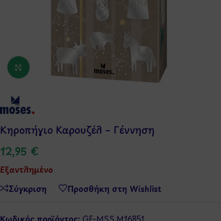
Κάντε κλικ για μεγέθυνση
Κηροπήγιο Καρουζέλ – Γέννηση
12,95
€
Εξαντλημένο
Σύγκριση
Προσθήκη στη Wishlist
Κωδικός προϊόντος:
GF-MSS.M16851